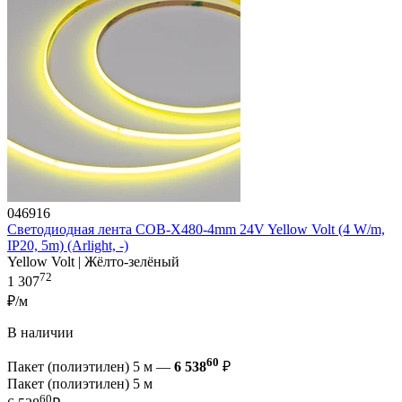
046916
Светодиодная лента COB-X480-4mm 24V Yellow Volt (4 W/m,
IP20, 5m) (Arlight, -)
Yellow Volt | Жёлто-зелёный
72
1 307
₽/м
В наличии
60
Пакет (полиэтилен) 5 м —
6 538
₽
Пакет (полиэтилен) 5 м
60