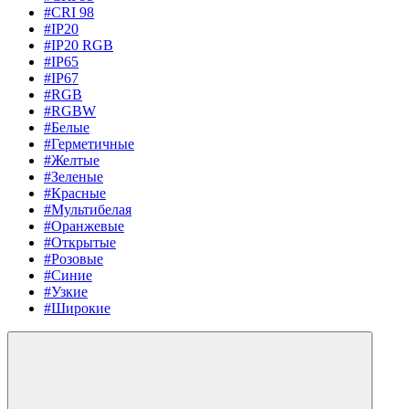
#CRI 98
#IP20
#IP20 RGB
#IP65
#IP67
#RGB
#RGBW
#Белые
#Герметичные
#Желтые
#Зеленые
#Красные
#Мультибелая
#Оранжевые
#Открытые
#Розовые
#Синие
#Узкие
#Широкие