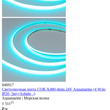
046917
Светодиодная лента COB-X480-4mm 24V Aquamarine (4 W/m,
IP20, 5m) (Arlight, -)
Aquamarine | Морская волна
21
1 511
₽/м