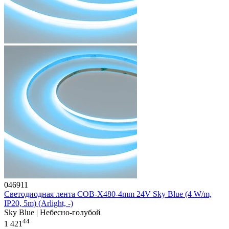
046911
Светодиодная лента COB-X480-4mm 24V Sky Blue (4 W/m,
IP20, 5m) (Arlight, -)
Sky Blue | Небесно-голубой
44
1 421