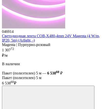
046914
Светодиодная лента COB-X480-4mm 24V Magenta (4 W/m,
IP20, 5m) (Arlight, -)
Magenta | Пурпурно-розовый
72
1 307
₽/м
В наличии
60
Пакет (полиэтилен) 5 м —
6 538
₽
Пакет (полиэтилен) 5 м
60
6 538
₽