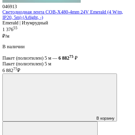
046913
Светодиодная лента COB-X480-4mm 24V Emerald (4 W/m,
IP20, 5m) (Arlight, -)
Emerald | Изумрудный
55
1 376
₽/м
В наличии
75
Пакет (полиэтилен) 5 м —
6 882
₽
Пакет (полиэтилен) 5 м
75
6 882
₽
В корзину