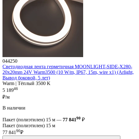
044250
Светодиодная лента герметичная MOONLIGHT-SIDE-X280-
20x20mm 24V Warm3500 (10 W/m, IP67, 15m, wire x1) (Arlight,
Вывод боковой, 5 лет)
Warm | Тёплый 3500 K
46
5 189
₽/м
В наличии
90
Пакет (полиэтилен) 15 м —
77 841
₽
Пакет (полиэтилен) 15 м
90
77 841
₽