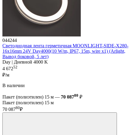
044244
Светодиодная лента герметичная MOONLIGHT-SIDE-X280-
16x16mm 24V Day4000(10 W/m, IP67, 15m, wire x1) (Arlight,
Вывод боковой, 5 лет)
Day | Дневной 4000 K
52
4 672
₽/м
В наличии
80
Пакет (полиэтилен) 15 м —
70 087
₽
Пакет (полиэтилен) 15 м
80
70 087
₽