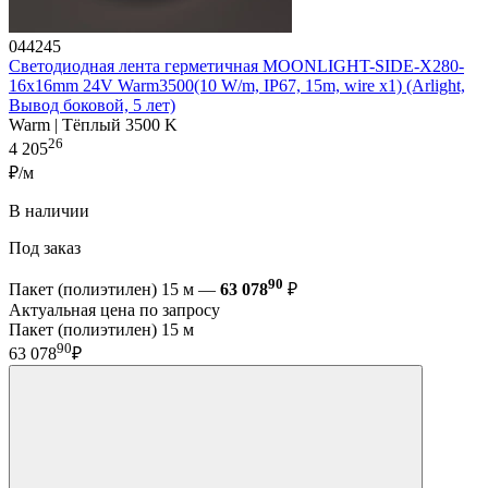
044245
Светодиодная лента герметичная MOONLIGHT-SIDE-X280-
16x16mm 24V Warm3500(10 W/m, IP67, 15m, wire x1) (Arlight,
Вывод боковой, 5 лет)
Warm | Тёплый 3500 K
26
4 205
₽/м
В наличии
Под заказ
90
Пакет (полиэтилен) 15 м —
63 078
₽
Актуальная цена по запросу
Пакет (полиэтилен) 15 м
90
63 078
₽