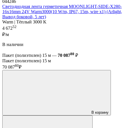
044246
Светодиодная лента герметичная MOONLIGHT-SIDE-X280-
16x16mm 24V Warm3000(10 W/m, IP67, 15m, wire x1) (Arlight,
Вывод боковой, 5 лет)
Warm | Тёплый 3000 K
52
4 672
₽/м
В наличии
80
Пакет (полиэтилен) 15 м —
70 087
₽
Пакет (полиэтилен) 15 м
80
70 087
₽
В корзину