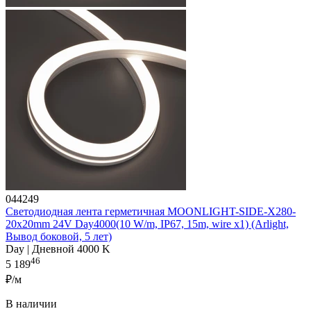
044249
Светодиодная лента герметичная MOONLIGHT-SIDE-X280-
20x20mm 24V Day4000(10 W/m, IP67, 15m, wire x1) (Arlight,
Вывод боковой, 5 лет)
Day | Дневной 4000 K
46
5 189
₽/м
В наличии