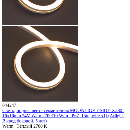
044247
Светодиодная лента герметичная MOONLIGHT-SIDE-X280-
16x16mm 24V Warm2700(10 W/m, IP67, 15m, wire x1) (Arlight,
Вывод боковой, 5 лет)
Warm | Тёплый 2700 K