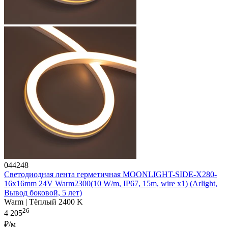
044248
Светодиодная лента герметичная MOONLIGHT-SIDE-X280-
16x16mm 24V Warm2300(10 W/m, IP67, 15m, wire x1) (Arlight,
Вывод боковой, 5 лет)
Warm | Тёплый 2400 K
26
4 205
₽/м