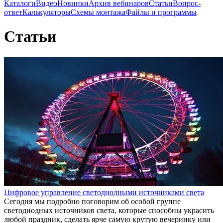
Каталоги
Видео
Новинки
Архив вебинаров
Статьи
Вопрос-
ответ
Калькуляторы
Схемы монтажа
Файлы и программы
Статьи
Цифровое управление светодиодными источниками света
Сегодня мы подробно поговорим об особой группе
светодиодных источников света, которые способны украсить
любой праздник, сделать ярче самую крутую вечеринку или