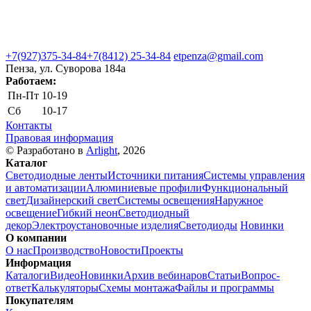
+7(927)375-34-84
+7(8412) 25-34-84
etpenza@gmail.com
Пенза, ул. Cуворова 184а
Работаем:
Пн-Пт
10-19
Сб
10-17
Контакты
Правовая информация
© Разработано в
Arlight
, 2026
Каталог
Светодиодные ленты
Источники питания
Системы управления
и автоматизации
Алюминиевые профили
Функциональный
свет
Дизайнерский свет
Системы освещения
Наружное
освещение
Гибкий неон
Светодиодный
декор
Электроустановочные изделия
Светодиоды
Новинки
О компании
О нас
Производство
Новости
Проекты
Информация
Каталоги
Видео
Новинки
Архив вебинаров
Статьи
Вопрос-
ответ
Калькуляторы
Схемы монтажа
Файлы и программы
Покупателям