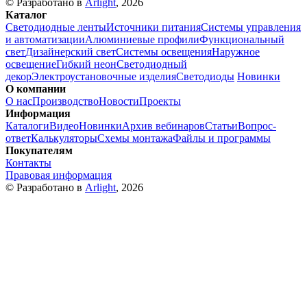
© Разработано в
Arlight
, 2026
Каталог
Светодиодные ленты
Источники питания
Системы управления
и автоматизации
Алюминиевые профили
Функциональный
свет
Дизайнерский свет
Системы освещения
Наружное
освещение
Гибкий неон
Светодиодный
декор
Электроустановочные изделия
Светодиоды
Новинки
О компании
О нас
Производство
Новости
Проекты
Информация
Каталоги
Видео
Новинки
Архив вебинаров
Статьи
Вопрос-
ответ
Калькуляторы
Схемы монтажа
Файлы и программы
Покупателям
Контакты
Правовая информация
© Разработано в
Arlight
, 2026