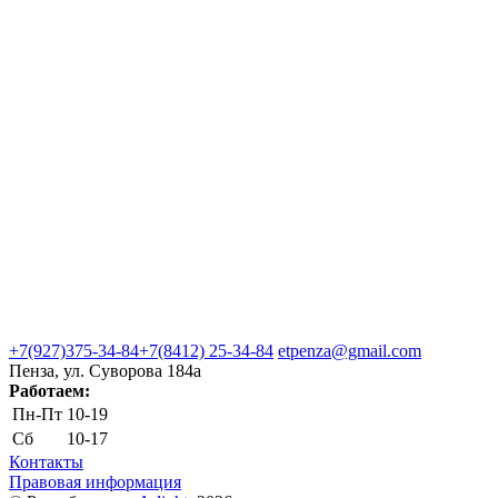
+7(927)375-34-84
+7(8412) 25-34-84
etpenza@gmail.com
Пенза, ул. Cуворова 184а
Работаем:
Пн-Пт
10-19
Сб
10-17
Контакты
Правовая информация