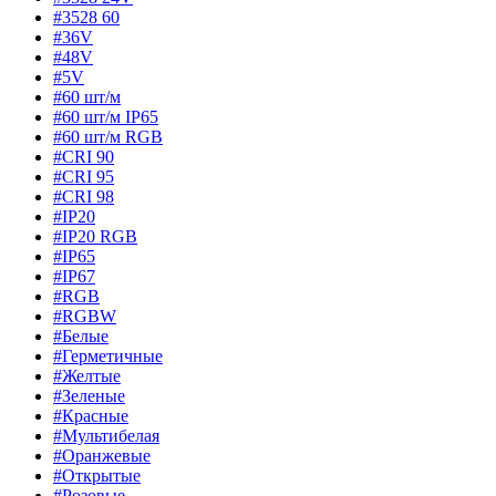
#3528 60
#36V
#48V
#5V
#60 шт/м
#60 шт/м IP65
#60 шт/м RGB
#CRI 90
#CRI 95
#CRI 98
#IP20
#IP20 RGB
#IP65
#IP67
#RGB
#RGBW
#Белые
#Герметичные
#Желтые
#Зеленые
#Красные
#Мультибелая
#Оранжевые
#Открытые
#Розовые