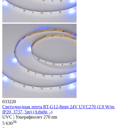
033220
Светодиодная лента RT-G12-8mm 24V UVC270 (2.9 W/m,
IP20, 3737, 5m) (Arlight, -)
UVC | Ультрафиолет 270 nm
39
5 630