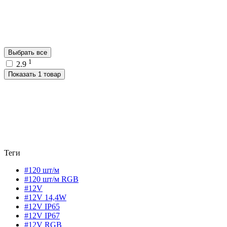
Выбрать все
1
2.9
Показать 1 товар
Теги
#120 шт/м
#120 шт/м RGB
#12V
#12V 14,4W
#12V IP65
#12V IP67
#12V RGB