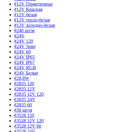
#12V Герметичные
#12V Красная
#12V белая
#12V тепло-белая
#12V холодно-белая
#240 шт/м
#24V
#24V 120
#24V 5mm
#24V 60
#24V IP65
#24V IP67
#24V RGB
#24V Белые
#28,8W
#2835 120
#2835 12V
#2835 12V 120
#2835 24V
#2835 60
#30 шт/м
#3528 120
#3528 12V 120
#3528 12V 60
#3528 24V