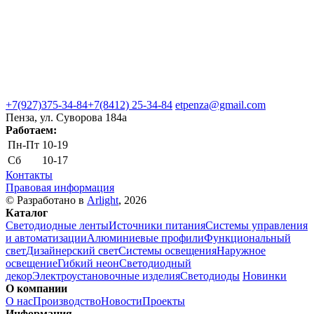
+7(927)375-34-84
+7(8412) 25-34-84
etpenza@gmail.com
Пенза, ул. Cуворова 184а
Работаем:
Пн-Пт
10-19
Сб
10-17
Контакты
Правовая информация
© Разработано в
Arlight
, 2026
Каталог
Светодиодные ленты
Источники питания
Системы управления
и автоматизации
Алюминиевые профили
Функциональный
свет
Дизайнерский свет
Системы освещения
Наружное
освещение
Гибкий неон
Светодиодный
декор
Электроустановочные изделия
Светодиоды
Новинки
О компании
О нас
Производство
Новости
Проекты
Информация