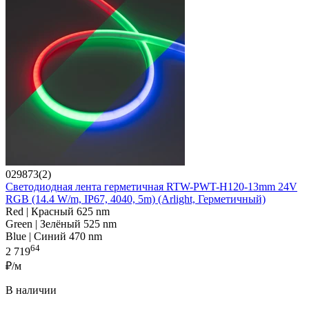
029873(2)
Светодиодная лента герметичная RTW-PWT-H120-13mm 24V
RGB (14.4 W/m, IP67, 4040, 5m) (Arlight, Герметичный)
Red | Красный 625 nm
Green | Зелёный 525 nm
Blue | Синий 470 nm
64
2 719
₽/м
В наличии