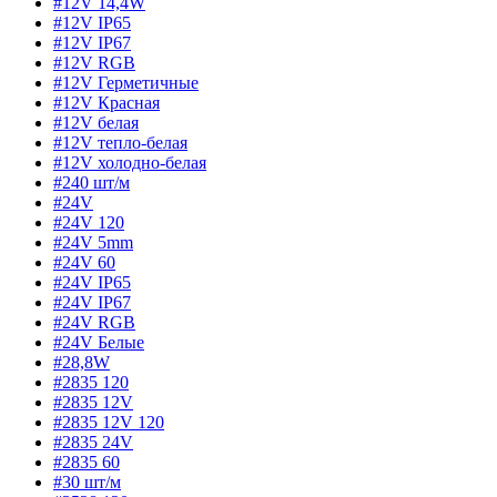
#12V 14,4W
#12V IP65
#12V IP67
#12V RGB
#12V Герметичные
#12V Красная
#12V белая
#12V тепло-белая
#12V холодно-белая
#240 шт/м
#24V
#24V 120
#24V 5mm
#24V 60
#24V IP65
#24V IP67
#24V RGB
#24V Белые
#28,8W
#2835 120
#2835 12V
#2835 12V 120
#2835 24V
#2835 60
#30 шт/м