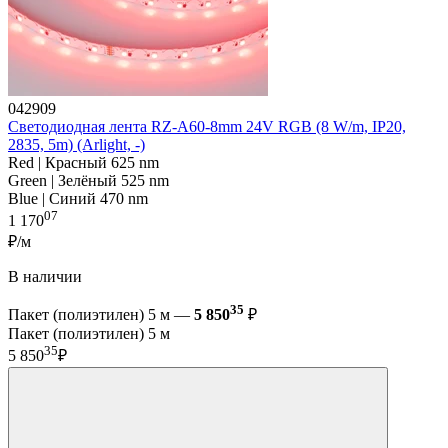
042909
Светодиодная лента RZ-A60-8mm 24V RGB (8 W/m, IP20,
2835, 5m) (Arlight, -)
Red | Красный 625 nm
Green | Зелёный 525 nm
Blue | Синий 470 nm
07
1 170
₽/м
В наличии
35
Пакет (полиэтилен) 5 м —
5 850
₽
Пакет (полиэтилен) 5 м
35
5 850
₽