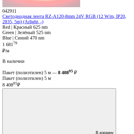
042911
Светодиодная лента RZ-A120-8mm 24V RGB (12 W/m, IP20,
2835, 5m) (Arlight, -)
Red | Красный 625 nm
Green | Зелёный 525 nm
Blue | Синий 470 nm
79
1 681
₽/м
В наличии
95
Пакет (полиэтилен) 5 м —
8 408
₽
Пакет (полиэтилен) 5 м
95
8 408
₽
В корзину