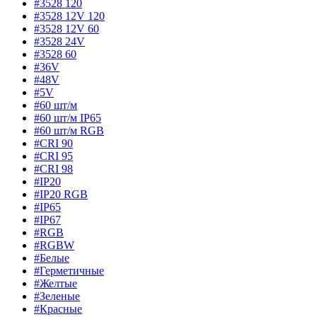
#3528 120
#3528 12V 120
#3528 12V 60
#3528 24V
#3528 60
#36V
#48V
#5V
#60 шт/м
#60 шт/м IP65
#60 шт/м RGB
#CRI 90
#CRI 95
#CRI 98
#IP20
#IP20 RGB
#IP65
#IP67
#RGB
#RGBW
#Белые
#Герметичные
#Желтые
#Зеленые
#Красные