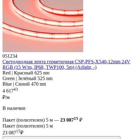
051234
Светодиодная лента герметичная CSP-PFS-X540-12mm 24V
RGB (15 W/m, IP68, TWP100, 5m) (Arlight, -)
Red | Красный 625 nm
Green | Зелёный 525 nm
Blue | Синий 470 nm
43
4 617
₽/м
В наличии
15
Пакет (полиэтилен) 5 м —
23 087
₽
Пакет (полиэтилен) 5 м
15
23 087
₽