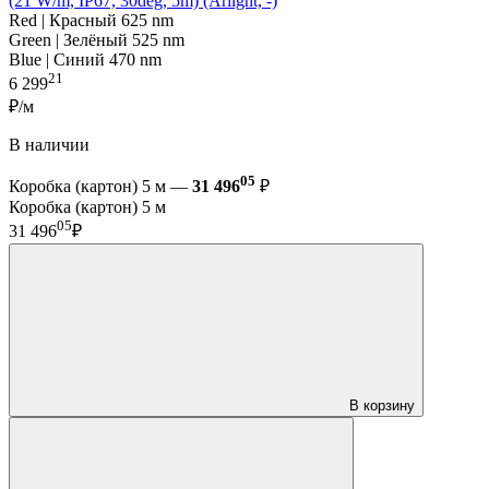
(21 W/m, IP67, 30deg, 5m) (Arlight, -)
Red | Красный 625 nm
Green | Зелёный 525 nm
Blue | Синий 470 nm
21
6 299
₽/м
В наличии
05
Коробка (картон) 5 м —
31 496
₽
Коробка (картон) 5 м
05
31 496
₽
В корзину