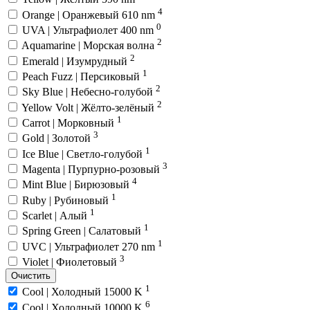
4
Orange | Оранжевый 610 nm
0
UVA | Ультрафиолет 400 nm
2
Aquamarine | Морская волна
2
Emerald | Изумрудный
1
Peach Fuzz | Персиковый
2
Sky Blue | Небесно-голубой
2
Yellow Volt | Жёлто-зелёный
1
Carrot | Морковный
3
Gold | Золотой
1
Ice Blue | Светло-голубой
3
Magenta | Пурпурно-розовый
4
Mint Blue | Бирюзовый
1
Ruby | Рубиновый
1
Scarlet | Алый
1
Spring Green | Салатовый
1
UVC | Ультрафиолет 270 nm
3
Violet | Фиолетовый
Очистить
1
Cool | Холодный 15000 K
6
Cool | Холодный 10000 K