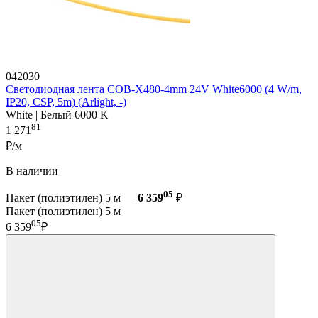
042030
Светодиодная лента COB-X480-4mm 24V White6000 (4 W/m,
IP20, CSP, 5m) (Arlight, -)
White | Белый 6000 K
81
1 271
₽/м
В наличии
05
Пакет (полиэтилен) 5 м —
6 359
₽
Пакет (полиэтилен) 5 м
05
6 359
₽