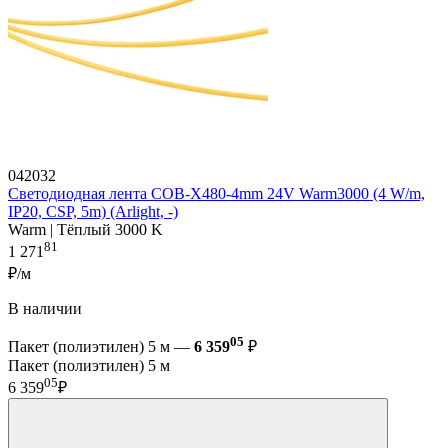
042032
Светодиодная лента COB-X480-4mm 24V Warm3000 (4 W/m,
IP20, CSP, 5m) (Arlight, -)
Warm | Тёплый 3000 K
81
1 271
₽/м
В наличии
05
Пакет (полиэтилен) 5 м —
6 359
₽
Пакет (полиэтилен) 5 м
05
6 359
₽