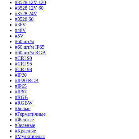
#3528 12V 120
#3528 12V 60
#3528 24V
#3528 60
#36V
#48V
#5V
#60 шт/м
#60 шт/м IP65
#60 шт/м RGB
#CRI 90
#CRI 95
#CRI 98
#IP20
#IP20 RGB
#IP65
#IP67
#RGB
#RGBW
#Белые
#Герметичные
#Желтые
#Зеленые
#Красные
#Мультибелая