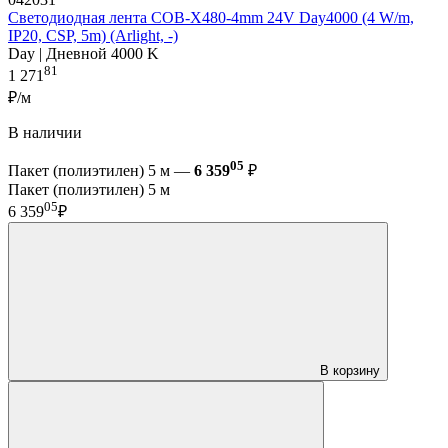
Светодиодная лента COB-X480-4mm 24V Day4000 (4 W/m,
IP20, CSP, 5m) (Arlight, -)
Day | Дневной 4000 K
81
1 271
₽/м
В наличии
05
Пакет (полиэтилен) 5 м —
6 359
₽
Пакет (полиэтилен) 5 м
05
6 359
₽
В корзину