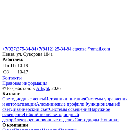
+7(927)375-34-84
+7(8412) 25-34-84
etpenza@gmail.com
Пенза, ул. Cуворова 184а
Работаем:
Пн-Пт
10-19
Сб
10-17
Контакты
Правовая информация
© Разработано в
Arlight
, 2026
Каталог
Светодиодные ленты
Источники питания
Системы управления
и автоматизации
Алюминиевые профили
Функциональный
свет
Дизайнерский свет
Системы освещения
Наружное
освещение
Гибкий неон
Светодиодный
декор
Электроустановочные изделия
Светодиоды
Новинки
О компании