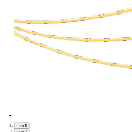
item 0
item 1