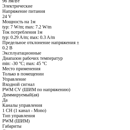
96 лм/Вт
Электрические
Напряжение питания
24 V
Мощность на 1м
typ: 7 W/m; max: 7.2 W/m
Ток потребления 1м
typ: 0.29 A/m; max: 0.3 A/m
Предельное отклонение напряжения ±
0.2 В
Эксплуатационные
Диапазон рабочих температур
min: -30 °C; max: 45 °C
Место применения
Только в помещении
Управление
Входной сигнал
PWM СV (ШИМ по напряжению)
Диммируемый(ая)
Да
Каналы управления
1 CH (1 канал - Mono)
Тип управления
PWM (ШИМ)
Габариты