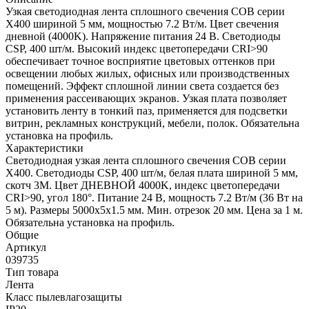
Узкая светодиодная лента сплошного свечения COB серии
X400 шириной 5 мм, мощностью 7.2 Вт/м. Цвет свечения
дневной (4000K). Напряжение питания 24 В. Светодиоды
CSP, 400 шт/м. Высокий индекс цветопередачи CRI>90
обеспечивает точное восприятие цветовых оттенков при
освещении любых жилых, офисных или производственных
помещений. Эффект сплошной линии света создается без
применения рассеивающих экранов. Узкая плата позволяет
установить ленту в тонкий паз, применяется для подсветки
витрин, рекламных конструкций, мебели, полок. Обязательна
установка на профиль.
Характеристики
Светодиодная узкая лента сплошного свечения COB серии
X400. Светодиоды CSP, 400 шт/м, белая плата шириной 5 мм,
скотч 3M. Цвет ДНЕВНОЙ 4000K, индекс цветопередачи
CRI>90, угол 180°. Питание 24 В, мощность 7.2 Вт/м (36 Вт на
5 м). Размеры 5000х5х1.5 мм. Мин. отрезок 20 мм. Цена за 1 м.
Обязательна установка на профиль.
Общие
Артикул
039735
Тип товара
Лента
Класс пылевлагозащиты