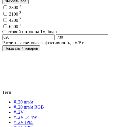
Выбрать все
2
2800
2
3100
2
4200
1
6500
Световой поток на 1м, lm/m
Расчетная световая эффективность, лм/Вт
Показать 7 товаров
Теги
#120 шт/м
#120 шт/м RGB
#12V
#12V 14,4W
#12V IP65