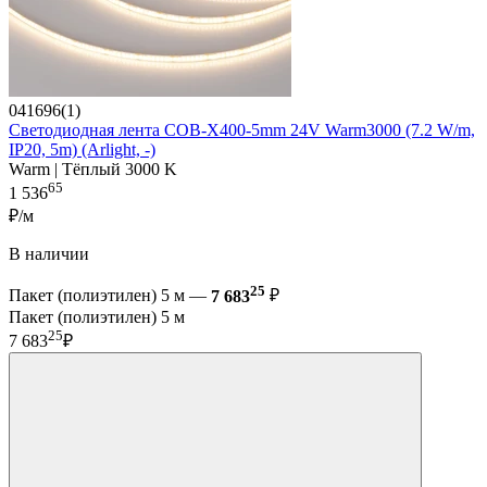
041696(1)
Светодиодная лента COB-X400-5mm 24V Warm3000 (7.2 W/m,
IP20, 5m) (Arlight, -)
Warm | Тёплый 3000 K
65
1 536
₽/м
В наличии
25
Пакет (полиэтилен) 5 м —
7 683
₽
Пакет (полиэтилен) 5 м
25
7 683
₽