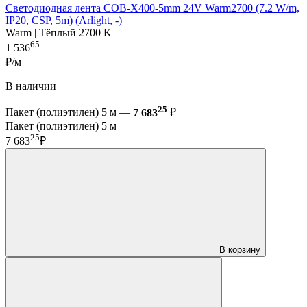
Светодиодная лента COB-X400-5mm 24V Warm2700 (7.2 W/m,
IP20, CSP, 5m) (Arlight, -)
Warm | Тёплый 2700 K
65
1 536
₽/м
В наличии
25
Пакет (полиэтилен) 5 м —
7 683
₽
Пакет (полиэтилен) 5 м
25
7 683
₽
В корзину