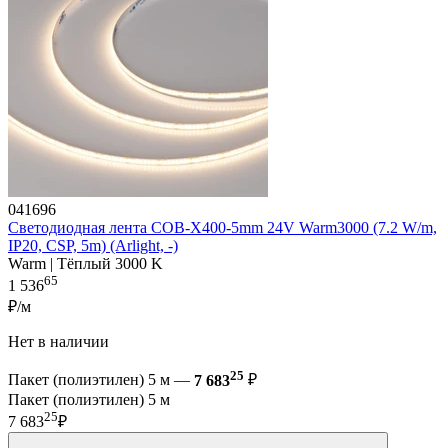
041696
Светодиодная лента COB-X400-5mm 24V Warm3000 (7.2 W/m,
IP20, CSP, 5m) (Arlight, -)
Warm | Тёплый 3000 K
65
1 536
₽/м
Нет в наличии
25
Пакет (полиэтилен) 5 м —
7 683
₽
Пакет (полиэтилен) 5 м
25
7 683
₽