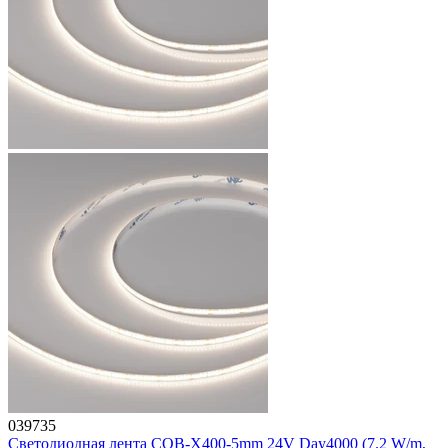
039735
Светодиодная лента COB-X400-5mm 24V Day4000 (7.2 W/m,