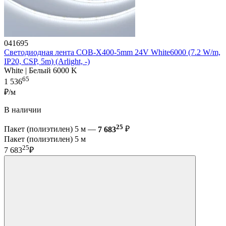
041695
Светодиодная лента COB-X400-5mm 24V White6000 (7.2 W/m,
IP20, CSP, 5m) (Arlight, -)
White | Белый 6000 K
65
1 536
₽/м
В наличии
25
Пакет (полиэтилен) 5 м —
7 683
₽
Пакет (полиэтилен) 5 м
25
7 683
₽