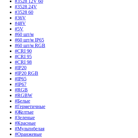
#3528 12V 60
#3528 24V
#3528 60
#36V
#48V
#5V
#60 шт/м
#60 шт/м IP65
#60 шт/м RGB
#CRI 90
#CRI 95
#CRI 98
#IP20
#IP20 RGB
#IP65
#IP67
#RGB
#RGBW
#Белые
#Герметичные
#Желтые
#Зеленые
#Красные
#Мультибелая
#Оранжевые