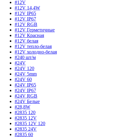
#12V
#12V 14,4W
#12V IP65
#12V IP67
#12V RGB
#12V Герметичные
#12V Красная
#12V белая
#12V тепло-белая
#12V холодно-белая
#240 шт/м
#24V
#24V 120
#24V 5mm
#24V 60
#24V IP65
#24V IP67
#24V RGB
#24V Белые
#28,8W
#2835 120
#2835 12V
#2835 12V 120
#2835 24V
#2835 60