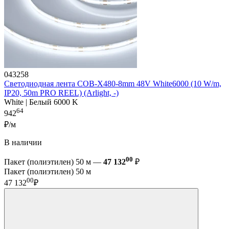
043258
Светодиодная лента COB-X480-8mm 48V White6000 (10 W/m,
IP20, 50m PRO REEL) (Arlight, -)
White | Белый 6000 K
64
942
₽/м
В наличии
00
Пакет (полиэтилен) 50 м —
47 132
₽
Пакет (полиэтилен) 50 м
00
47 132
₽