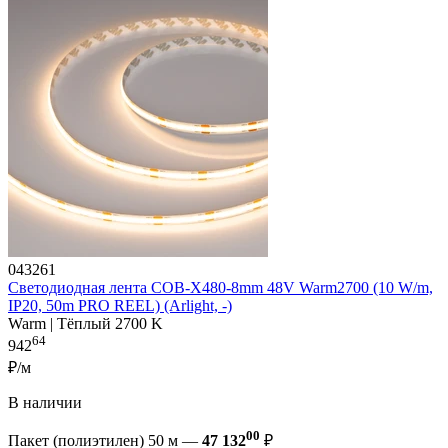
043261
Светодиодная лента COB-X480-8mm 48V Warm2700 (10 W/m,
IP20, 50m PRO REEL) (Arlight, -)
Warm | Тёплый 2700 K
64
942
₽/м
В наличии
00
Пакет (полиэтилен) 50 м —
47 132
₽