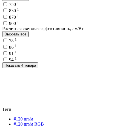
1
750
1
830
1
870
1
900
Расчетная световая эффективность, лм/Вт
Выбрать все
1
78
1
86
1
91
1
94
Показать 4 товара
Теги
#120 шт/м
#120 шт/м RGB