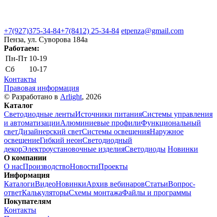
+7(927)375-34-84
+7(8412) 25-34-84
etpenza@gmail.com
Пенза, ул. Cуворова 184а
Работаем:
Пн-Пт
10-19
Сб
10-17
Контакты
Правовая информация
© Разработано в
Arlight
, 2026
Каталог
Светодиодные ленты
Источники питания
Системы управления
и автоматизации
Алюминиевые профили
Функциональный
свет
Дизайнерский свет
Системы освещения
Наружное
освещение
Гибкий неон
Светодиодный
декор
Электроустановочные изделия
Светодиоды
Новинки
О компании
О нас
Производство
Новости
Проекты
Информация
Каталоги
Видео
Новинки
Архив вебинаров
Статьи
Вопрос-
ответ
Калькуляторы
Схемы монтажа
Файлы и программы
Покупателям
Контакты