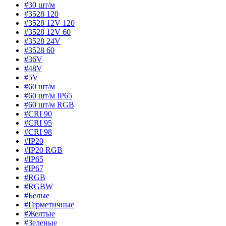
#30 шт/м
#3528 120
#3528 12V 120
#3528 12V 60
#3528 24V
#3528 60
#36V
#48V
#5V
#60 шт/м
#60 шт/м IP65
#60 шт/м RGB
#CRI 90
#CRI 95
#CRI 98
#IP20
#IP20 RGB
#IP65
#IP67
#RGB
#RGBW
#Белые
#Герметичные
#Желтые
#Зеленые