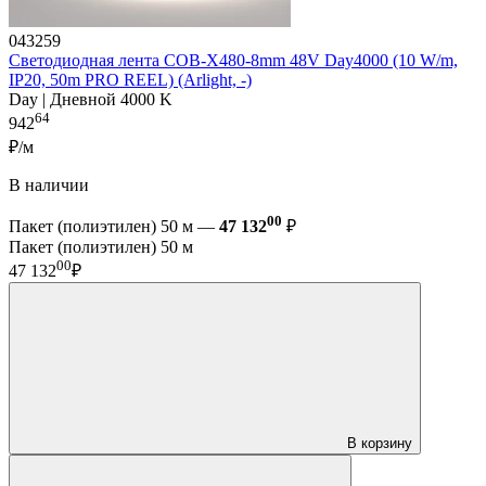
043259
Светодиодная лента COB-X480-8mm 48V Day4000 (10 W/m,
IP20, 50m PRO REEL) (Arlight, -)
Day | Дневной 4000 K
64
942
₽/м
В наличии
00
Пакет (полиэтилен) 50 м —
47 132
₽
Пакет (полиэтилен) 50 м
00
47 132
₽
В корзину