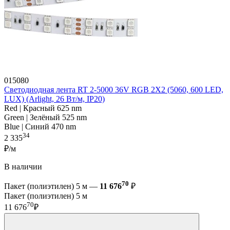
015080
Светодиодная лента RT 2-5000 36V RGB 2X2 (5060, 600 LED,
LUX) (Arlight, 26 Вт/м, IP20)
Red | Красный 625 nm
Green | Зелёный 525 nm
Blue | Синий 470 nm
34
2 335
₽/м
В наличии
70
Пакет (полиэтилен) 5 м —
11 676
₽
Пакет (полиэтилен) 5 м
70
11 676
₽