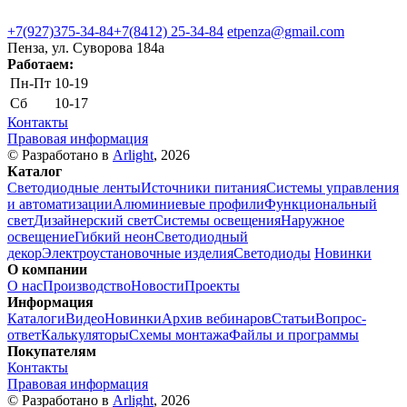
+7(927)375-34-84
+7(8412) 25-34-84
etpenza@gmail.com
Пенза, ул. Cуворова 184а
Работаем:
Пн-Пт
10-19
Сб
10-17
Контакты
Правовая информация
© Разработано в
Arlight
, 2026
Каталог
Светодиодные ленты
Источники питания
Системы управления
и автоматизации
Алюминиевые профили
Функциональный
свет
Дизайнерский свет
Системы освещения
Наружное
освещение
Гибкий неон
Светодиодный
декор
Электроустановочные изделия
Светодиоды
Новинки
О компании
О нас
Производство
Новости
Проекты
Информация
Каталоги
Видео
Новинки
Архив вебинаров
Статьи
Вопрос-
ответ
Калькуляторы
Схемы монтажа
Файлы и программы
Покупателям
Контакты
Правовая информация
© Разработано в
Arlight
, 2026