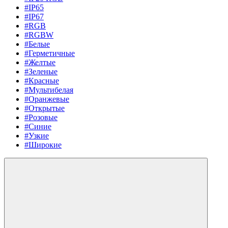
#IP65
#IP67
#RGB
#RGBW
#Белые
#Герметичные
#Желтые
#Зеленые
#Красные
#Мультибелая
#Оранжевые
#Открытые
#Розовые
#Синие
#Узкие
#Широкие