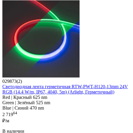
029873(2)
Светодиодная лента герметичная RTW-PWT-H120-13mm 24V
RGB (14.4 W/m, IP67, 4040, 5m) (Arlight, Герметичный)
Red | Красный 625 nm
Green | Зелёный 525 nm
Blue | Синий 470 nm
64
2 719
₽/м
В наличии