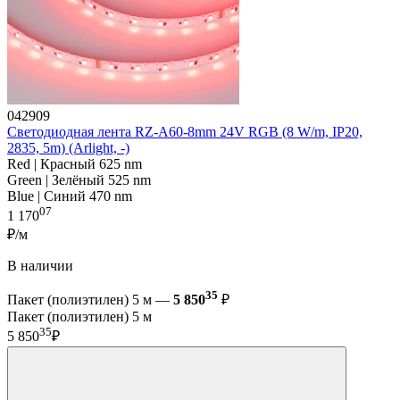
042909
Светодиодная лента RZ-A60-8mm 24V RGB (8 W/m, IP20,
2835, 5m) (Arlight, -)
Red | Красный 625 nm
Green | Зелёный 525 nm
Blue | Синий 470 nm
07
1 170
₽/м
В наличии
35
Пакет (полиэтилен) 5 м —
5 850
₽
Пакет (полиэтилен) 5 м
35
5 850
₽