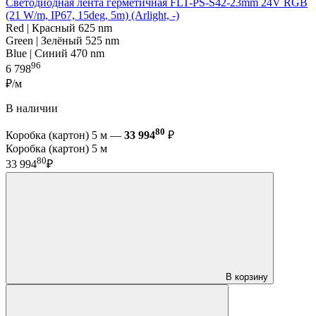
Светодиодная лента герметичная FLT-PS-S42-23mm 24V RGB
(21 W/m, IP67, 15deg, 5m) (Arlight, -)
Red | Красный 625 nm
Green | Зелёный 525 nm
Blue | Синий 470 nm
96
6 798
₽/м
В наличии
80
Коробка (картон) 5 м —
33 994
₽
Коробка (картон) 5 м
80
33 994
₽
В корзину