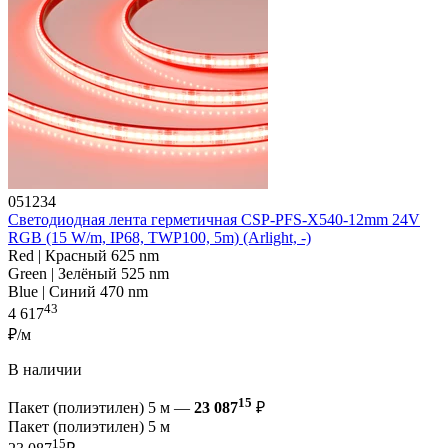
051234
Светодиодная лента герметичная CSP-PFS-X540-12mm 24V
RGB (15 W/m, IP68, TWP100, 5m) (Arlight, -)
Red | Красный 625 nm
Green | Зелёный 525 nm
Blue | Синий 470 nm
43
4 617
₽/м
В наличии
15
Пакет (полиэтилен) 5 м —
23 087
₽
Пакет (полиэтилен) 5 м
15