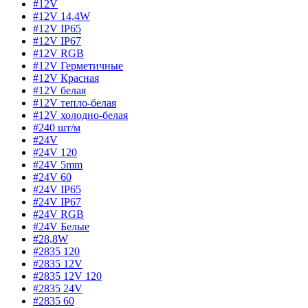
#12V
#12V 14,4W
#12V IP65
#12V IP67
#12V RGB
#12V Герметичные
#12V Красная
#12V белая
#12V тепло-белая
#12V холодно-белая
#240 шт/м
#24V
#24V 120
#24V 5mm
#24V 60
#24V IP65
#24V IP67
#24V RGB
#24V Белые
#28,8W
#2835 120
#2835 12V
#2835 12V 120
#2835 24V
#2835 60