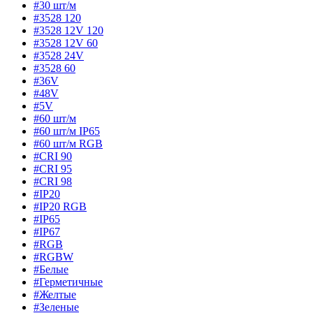
#30 шт/м
#3528 120
#3528 12V 120
#3528 12V 60
#3528 24V
#3528 60
#36V
#48V
#5V
#60 шт/м
#60 шт/м IP65
#60 шт/м RGB
#CRI 90
#CRI 95
#CRI 98
#IP20
#IP20 RGB
#IP65
#IP67
#RGB
#RGBW
#Белые
#Герметичные
#Желтые
#Зеленые