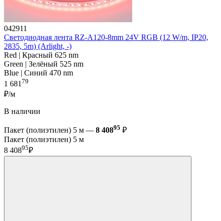
042911
Светодиодная лента RZ-A120-8mm 24V RGB (12 W/m, IP20,
2835, 5m) (Arlight, -)
Red | Красный 625 nm
Green | Зелёный 525 nm
Blue | Синий 470 nm
79
1 681
₽/м
В наличии
95
Пакет (полиэтилен) 5 м —
8 408
₽
Пакет (полиэтилен) 5 м
95
8 408
₽