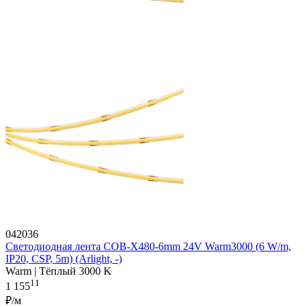
042036
Светодиодная лента COB-X480-6mm 24V Warm3000 (6 W/m,
IP20, CSP, 5m) (Arlight, -)
Warm | Тёплый 3000 K
11
1 155
₽/м