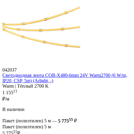
042037
Светодиодная лента COB-X480-6mm 24V Warm2700 (6 W/m,
IP20, CSP, 5m) (Arlight, -)
Warm | Тёплый 2700 K
11
1 155
₽/м
В наличии
55
Пакет (полиэтилен) 5 м —
5 775
₽
Пакет (полиэтилен) 5 м
55
5 775
₽