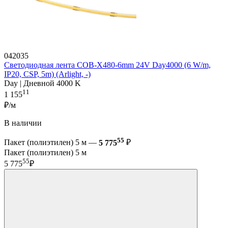
042035
Светодиодная лента COB-X480-6mm 24V Day4000 (6 W/m,
IP20, CSP, 5m) (Arlight, -)
Day | Дневной 4000 K
11
1 155
₽/м
В наличии
55
Пакет (полиэтилен) 5 м —
5 775
₽
Пакет (полиэтилен) 5 м
55
5 775
₽