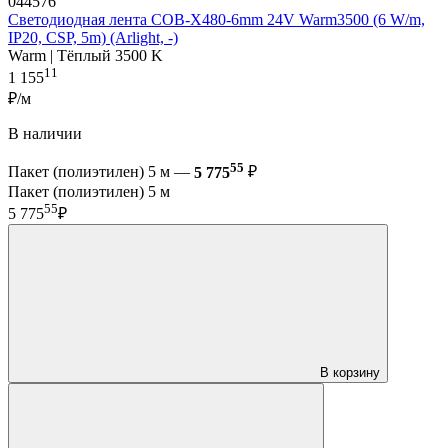
044576
Светодиодная лента COB-X480-6mm 24V Warm3500 (6 W/m,
IP20, CSP, 5m) (Arlight, -)
Warm | Тёплый 3500 K
11
1 155
₽/м
В наличии
55
Пакет (полиэтилен) 5 м —
5 775
₽
Пакет (полиэтилен) 5 м
55
5 775
₽
В корзину