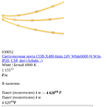
039052
Светодиодная лента COB-X480-6mm 24V White6000 (6 W/m,
IP20, CSP, 4m) (Arlight, -)
White | Белый 6000 K
11
1 155
₽/м
В наличии
44
Пакет (полиэтилен) 4 м —
4 620
₽
Пакет (полиэтилен) 4 м
44
4 620
₽