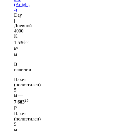
(Arlight,
-)
Day
|
Дневной
4000
K
65
1 536
₽/
м
В
наличии
Пакет
(полиэтилен)
5
м —
25
7 683
₽
Пакет
(полиэтилен)
5
м