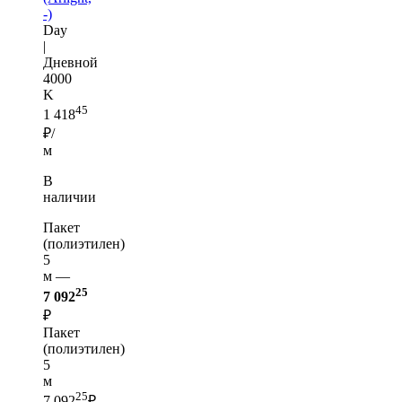
-)
Day
|
Дневной
4000
K
45
1 418
₽/
м
В
наличии
Пакет
(полиэтилен)
5
м —
25
7 092
₽
Пакет
(полиэтилен)
5
м
25
7 092
₽