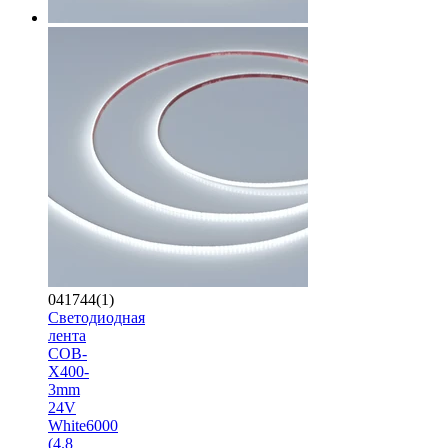
041744(1)
Светодиодная
лента
COB-
X400-
3mm
24V
White6000
(4.8