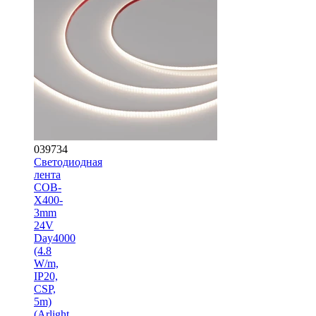
039734
Светодиодная
лента
COB-
X400-
3mm
24V
Day4000
(4.8
W/m,
IP20,
CSP,
5m)
(Arlight,