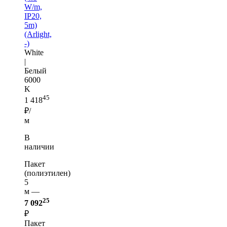
W/m,
IP20,
5m)
(Arlight,
-)
White
|
Белый
6000
K
45
1 418
₽/
м
В
наличии
Пакет
(полиэтилен)
5
м —
25
7 092
₽
Пакет