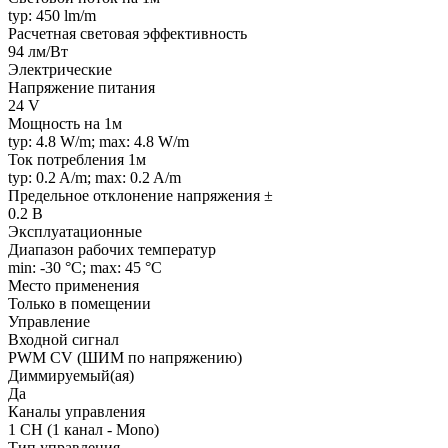
typ: 450 lm/m
Расчетная световая эффективность
94 лм/Вт
Электрические
Напряжение питания
24 V
Мощность на 1м
typ: 4.8 W/m; max: 4.8 W/m
Ток потребления 1м
typ: 0.2 A/m; max: 0.2 A/m
Предельное отклонение напряжения ±
0.2 В
Эксплуатационные
Диапазон рабочих температур
min: -30 °C; max: 45 °C
Место применения
Только в помещении
Управление
Входной сигнал
PWM СV (ШИМ по напряжению)
Диммируемый(ая)
Да
Каналы управления
1 CH (1 канал - Mono)
Тип управления