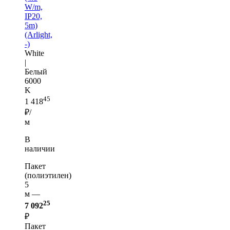
W/m,
IP20,
5m)
(Arlight,
-)
White
|
Белый
6000
K
45
1 418
₽/
м
В
наличии
Пакет
(полиэтилен)
5
м —
25
7 092
₽
Пакет