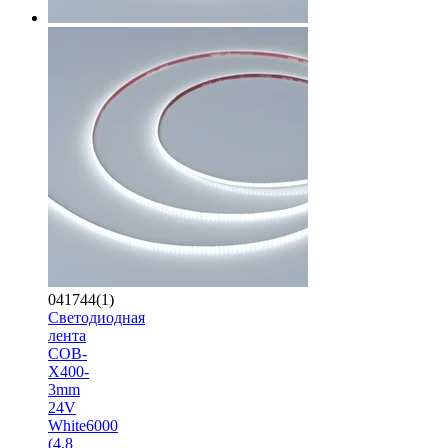
041744(1)
Светодиодная
лента
COB-
X400-
3mm
24V
White6000
(4.8