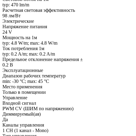
typ: 470 lm/m
Расчетная световая эффективность
98 лм/Вт
Электрические
Напряжение питания
24 V
Мощность на 1м
typ: 4.8 W/m; max: 4.8 W/m
Ток потребления 1м
typ: 0.2 A/m; max: 0.2 A/m
Предельное отклонение напряжения ±
0.2 В
Эксплуатационные
Диапазон рабочих температур
min: -30 °C; max: 45 °C
Место применения
Только в помещении
Управление
Входной сигнал
PWM СV (ШИМ по напряжению)
Диммируемый(ая)
Да
Каналы управления
1 CH (1 канал - Mono)
Тип управления