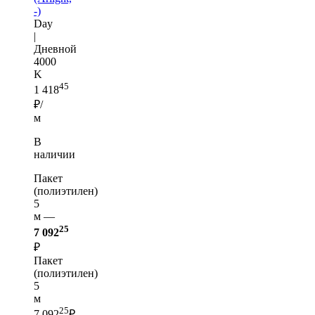
-)
Day
|
Дневной
4000
K
45
1 418
₽/
м
В
наличии
Пакет
(полиэтилен)
5
м —
25
7 092
₽
Пакет
(полиэтилен)
5
м
25
7 092
₽