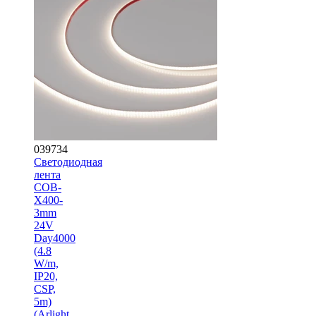
039734
Светодиодная
лента
COB-
X400-
3mm
24V
Day4000
(4.8
W/m,
IP20,
CSP,
5m)
(Arlight,