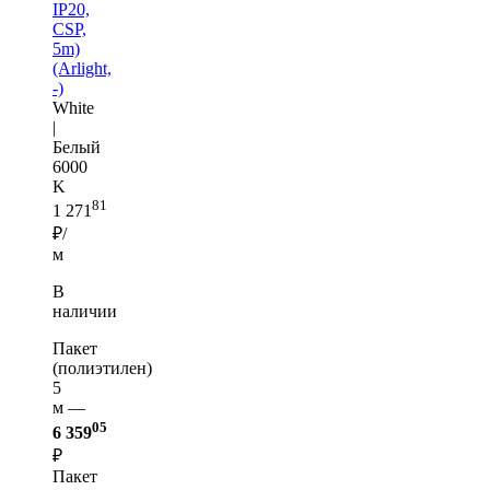
IP20,
CSP,
5m)
(Arlight,
-)
White
|
Белый
6000
K
81
1 271
₽/
м
В
наличии
Пакет
(полиэтилен)
5
м —
05
6 359
₽
Пакет