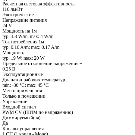
Расчетная световая эффективность
116 лм/Вт
Электрические
Напряжение питания
24 V
Мощность на 1м
typ: 3.8 W/m; max: 4 W/m
Ток потребления 1м
typ: 0.16 A/m; max: 0.17 A/m
Мощность
typ: 19 W; max: 20 W
Предельное отклонение напряжения ±
0.25 В
Эксплуатационные
Диапазон рабочих температур
min: -30 °C; max: 45 °C
Место применения
Только в помещении
Управление
Входной сигнал
PWM СV (ШИМ по напряжению)
Диммируемый(ая)
Да
Каналы управления
1 CH (1 канал - Mono)