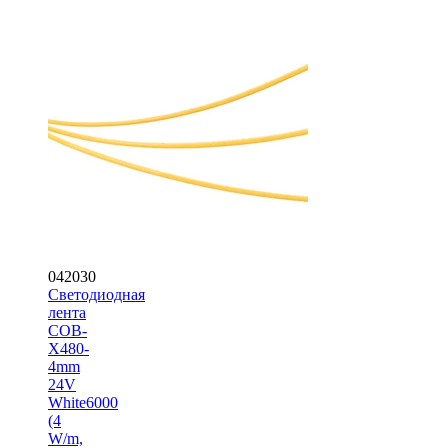
042030
Светодиодная
лента
COB-
X480-
4mm
24V
White6000
(4
W/m,