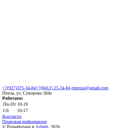
+7(927)375-34-84
+7(8412) 25-34-84
etpenza@gmail.com
Пенза, ул. Cуворова 184а
Работаем:
Пн-Пт
10-19
Сб
10-17
Контакты
Правовая информация
© Разработано в
Arlight
, 2026