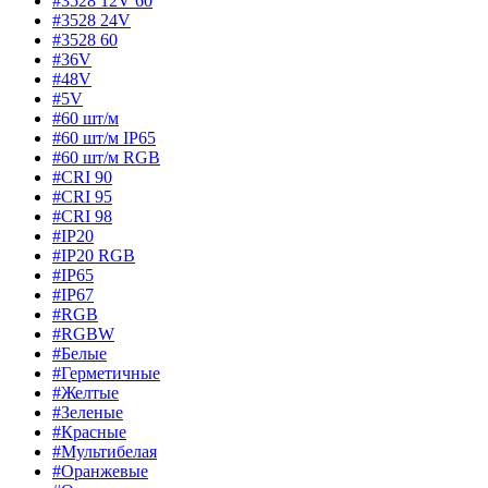
#3528 12V 60
#3528 24V
#3528 60
#36V
#48V
#5V
#60 шт/м
#60 шт/м IP65
#60 шт/м RGB
#CRI 90
#CRI 95
#CRI 98
#IP20
#IP20 RGB
#IP65
#IP67
#RGB
#RGBW
#Белые
#Герметичные
#Желтые
#Зеленые
#Красные
#Мультибелая
#Оранжевые