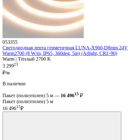
053355
Светодиодная лента герметичная LUNA-X960-D8mm 24V
Warm2700 (8 W/m, IP65, 360deg, 5m) (Arlight, CRI>90)
Warm | Тёплый 2700 K
23
3 299
₽/м
В наличии
15
Пакет (полиэтилен) 5 м —
16 496
₽
Пакет (полиэтилен) 5 м
15
16 496
₽