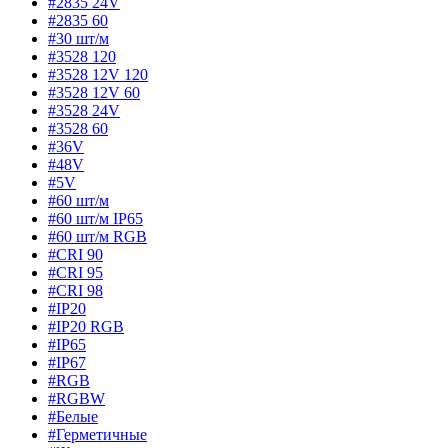
#2835 24V
#2835 60
#30 шт/м
#3528 120
#3528 12V 120
#3528 12V 60
#3528 24V
#3528 60
#36V
#48V
#5V
#60 шт/м
#60 шт/м IP65
#60 шт/м RGB
#CRI 90
#CRI 95
#CRI 98
#IP20
#IP20 RGB
#IP65
#IP67
#RGB
#RGBW
#Белые
#Герметичные