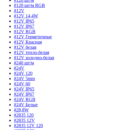
#120 шт/м
#120 шт/м RGB
#12V
#12V 14,4W
#12V IP65
#12V IP67
#12V RGB
#12V Герметичные
#12V Красная
#12V белая
#12V тепло-белая
#12V холодно-белая
#240 шт/м
#24V
#24V 120
#24V 5mm
#24V 60
#24V IP65
#24V IP67
#24V RGB
#24V Белые
#28,8W
#2835 120
#2835 12V
#2835 12V 120