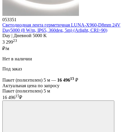
053351
Светодиодная лента герметичная LUNA-X960-D8mm 24V
Day5000 (8 W/m, IP65, 360deg, 5m) (Arlight, CRI>90)
Day | Дневной 5000 K
23
3 299
₽/м
Нет в наличии
Под заказ
15
Пакет (полиэтилен) 5 м —
16 496
₽
Актуальная цена по запросу
Пакет (полиэтилен) 5 м
15
16 496
₽