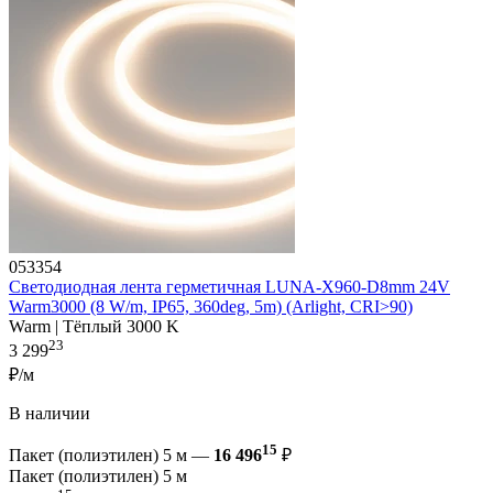
053354
Светодиодная лента герметичная LUNA-X960-D8mm 24V
Warm3000 (8 W/m, IP65, 360deg, 5m) (Arlight, CRI>90)
Warm | Тёплый 3000 K
23
3 299
₽/м
В наличии
15
Пакет (полиэтилен) 5 м —
16 496
₽
Пакет (полиэтилен) 5 м