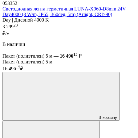
053352
Светодиодная лента герметичная LUNA-X960-D8mm 24V
Day4000 (8 W/m, IP65, 360deg, 5m) (Arlight, CRI>90)
Day | Дневной 4000 K
23
3 299
₽/м
В наличии
15
Пакет (полиэтилен) 5 м —
16 496
₽
Пакет (полиэтилен) 5 м
15
16 496
₽
В корзину