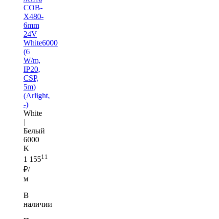
COB-
X480-
6mm
24V
White6000
(6
W/m,
IP20,
CSP,
5m)
(Arlight,
-)
White
|
Белый
6000
K
11
1 155
₽/
м
В
наличии