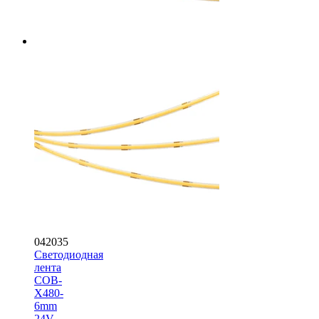
042035
Светодиодная
лента
COB-
X480-
6mm
24V