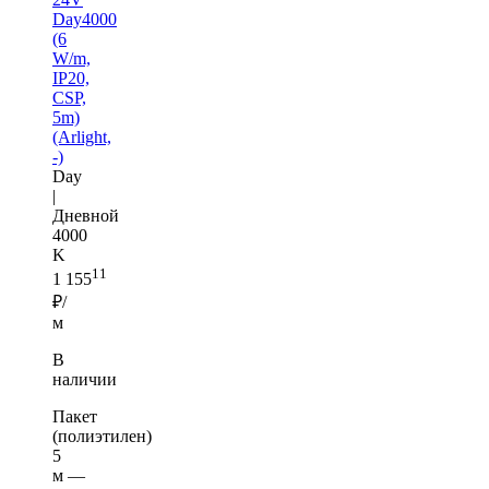
Day4000
(6
W/m,
IP20,
CSP,
5m)
(Arlight,
-)
Day
|
Дневной
4000
K
11
1 155
₽/
м
В
наличии
Пакет
(полиэтилен)
5
м —