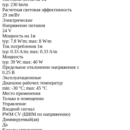
typ: 230 lm/m
Расчетная световая эффективность
29 лм/Вт
Электрические
Напряжение питания
24 V
Мощность на 1м
typ: 7.8 W/m; max: 8 W/m
Ток потребления 1м
typ: 0.33 A/m; max: 0.33 A/m
Мощность
typ: 39 W; max: 40 W
Предельное отклонение напряжения ±
0.25 В
Эксплуатационные
Диапазон рабочих температур
min: -30 °C; max: 45 °C
Место применения
Только в помещении
Управление
Входной сигнал
PWM СV (ШИМ по напряжению)
Диммируемый(ая)
Да
Каналы управления