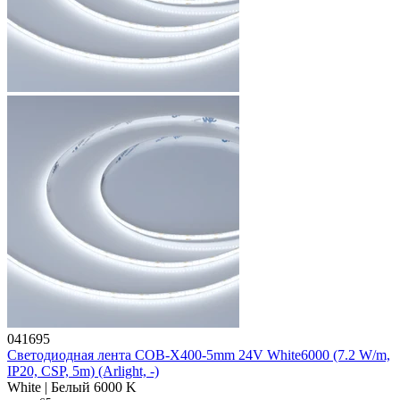
041695
Светодиодная лента COB-X400-5mm 24V White6000 (7.2 W/m,
IP20, CSP, 5m) (Arlight, -)
White | Белый 6000 K