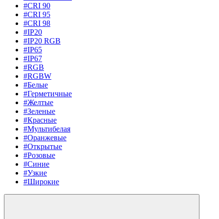
#CRI 90
#CRI 95
#CRI 98
#IP20
#IP20 RGB
#IP65
#IP67
#RGB
#RGBW
#Белые
#Герметичные
#Желтые
#Зеленые
#Красные
#Мультибелая
#Оранжевые
#Открытые
#Розовые
#Синие
#Узкие
#Широкие