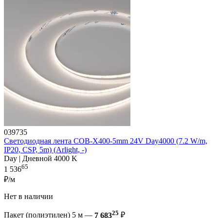
039735
Светодиодная лента COB-X400-5mm 24V Day4000 (7.2 W/m,
IP20, CSP, 5m) (Arlight, -)
Day | Дневной 4000 K
65
1 536
₽/м
Нет в наличии
25
Пакет (полиэтилен) 5 м —
7 683
₽