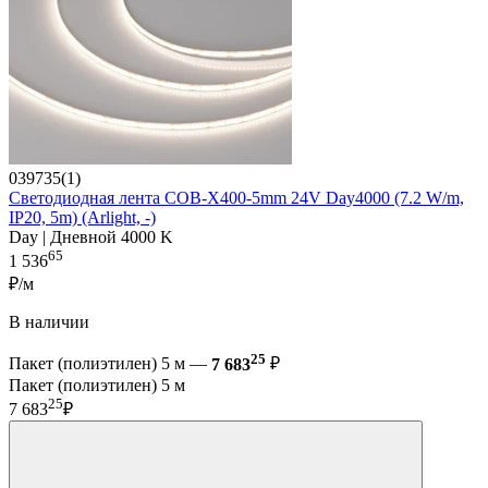
039735(1)
Светодиодная лента COB-X400-5mm 24V Day4000 (7.2 W/m,
IP20, 5m) (Arlight, -)
Day | Дневной 4000 K
65
1 536
₽/м
В наличии
25
Пакет (полиэтилен) 5 м —
7 683
₽
Пакет (полиэтилен) 5 м
25
7 683
₽