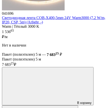
041696
Светодиодная лента COB-X400-5mm 24V Warm3000 (7.2 W/m,
IP20, CSP, 5m) (Arlight, -)
Warm | Тёплый 3000 K
65
1 536
₽/м
Нет в наличии
25
Пакет (полиэтилен) 5 м —
7 683
₽
Пакет (полиэтилен) 5 м
25
7 683
₽
В корзину