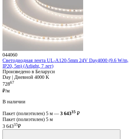
044060
Светодиодная лента UL-A120-5mm 24V Day4000 (9.6 W/m,
IP20, 5m) (Arlight, 7 лет)
Произведено в Беларуси
Day | Дневной 4000 K
67
728
₽/м
В наличии
35
Пакет (полиэтилен) 5 м —
3 643
₽
Пакет (полиэтилен) 5 м
35
3 643
₽