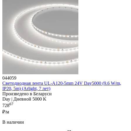
044059
Светодиодная лента UL-A120-5mm 24V Day5000 (9.6 W/m,
IP20, 5m) (Arlight, 7 лет)
Произведено в Беларуси
Day | Дневной 5000 K
67
728
₽/м
В наличии