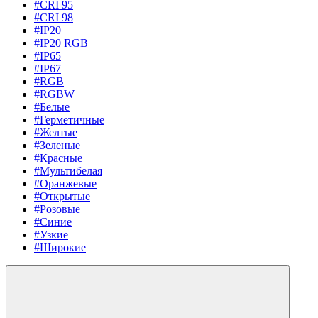
#CRI 95
#CRI 98
#IP20
#IP20 RGB
#IP65
#IP67
#RGB
#RGBW
#Белые
#Герметичные
#Желтые
#Зеленые
#Красные
#Мультибелая
#Оранжевые
#Открытые
#Розовые
#Синие
#Узкие
#Широкие