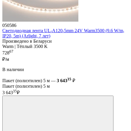
050586
Светодиодная лента UL-A120-5mm 24V Warm3500 (9.6 W/m,
IP20, 5m) (Arlight, 7 лет)
Произведено в Беларуси
Warm | Тёплый 3500 K
67
728
₽/м
В наличии
35
Пакет (полиэтилен) 5 м —
3 643
₽
Пакет (полиэтилен) 5 м
35
3 643
₽