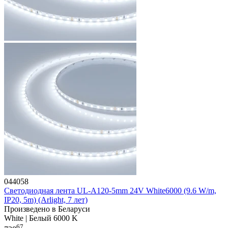
044058
Светодиодная лента UL-A120-5mm 24V White6000 (9.6 W/m,
IP20, 5m) (Arlight, 7 лет)
Произведено в Беларуси
White | Белый 6000 K
67