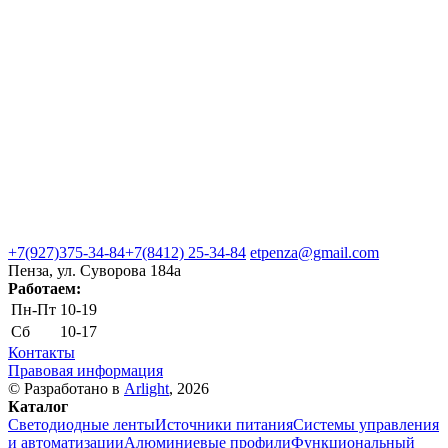
+7(927)375-34-84
+7(8412) 25-34-84
etpenza@gmail.com
Пенза, ул. Cуворова 184а
Работаем:
Пн-Пт
10-19
Сб
10-17
Контакты
Правовая информация
© Разработано в
Arlight
, 2026
Каталог
Светодиодные ленты
Источники питания
Системы управления
и автоматизации
Алюминиевые профили
Функциональный