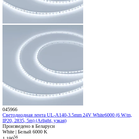
045966
Светодиодная лента UL-A140-3.5mm 24V White6000 (6 W/m,
IP20, 2835, 5m) (Arlight, узкая)
Произведено в Беларуси
White | Белый 6000 K
56
1 190