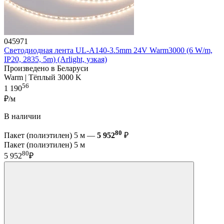
045971
Светодиодная лента UL-A140-3.5mm 24V Warm3000 (6 W/m,
IP20, 2835, 5m) (Arlight, узкая)
Произведено в Беларуси
Warm | Тёплый 3000 K
56
1 190
₽/м
В наличии
80
Пакет (полиэтилен) 5 м —
5 952
₽
Пакет (полиэтилен) 5 м
80
5 952
₽