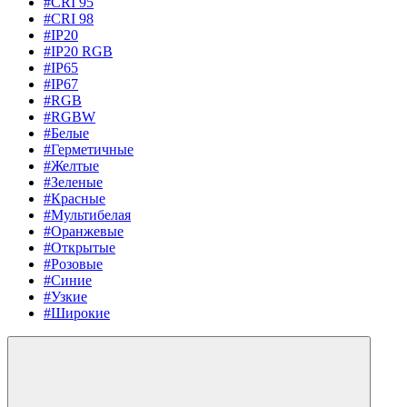
#CRI 95
#CRI 98
#IP20
#IP20 RGB
#IP65
#IP67
#RGB
#RGBW
#Белые
#Герметичные
#Желтые
#Зеленые
#Красные
#Мультибелая
#Оранжевые
#Открытые
#Розовые
#Синие
#Узкие
#Широкие