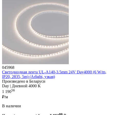
045968
Светодиодная лента UL-A140-3.5mm 24V Day4000 (6 W/m,
IP20, 2835, 5m) (Arlight, узкая)
Произведено в Беларуси
Day | Дневной 4000 K
56
1 190
₽/м
В наличии
80