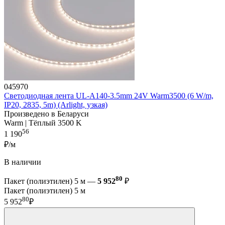
045970
Светодиодная лента UL-A140-3.5mm 24V Warm3500 (6 W/m,
IP20, 2835, 5m) (Arlight, узкая)
Произведено в Беларуси
Warm | Тёплый 3500 K
56
1 190
₽/м
В наличии
80
Пакет (полиэтилен) 5 м —
5 952
₽
Пакет (полиэтилен) 5 м
80
5 952
₽