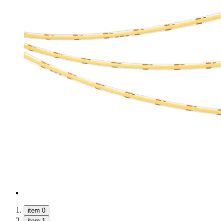
item 0
item 1