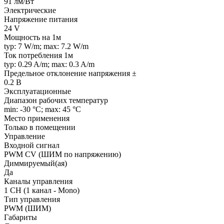
91 лм/Вт
Электрические
Напряжение питания
24 V
Мощность на 1м
typ: 7 W/m; max: 7.2 W/m
Ток потребления 1м
typ: 0.29 A/m; max: 0.3 A/m
Предельное отклонение напряжения ±
0.2 В
Эксплуатационные
Диапазон рабочих температур
min: -30 °C; max: 45 °C
Место применения
Только в помещении
Управление
Входной сигнал
PWM СV (ШИМ по напряжению)
Диммируемый(ая)
Да
Каналы управления
1 CH (1 канал - Mono)
Тип управления
PWM (ШИМ)
Габариты