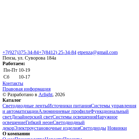
+7(927)375-34-84
+7(8412) 25-34-84
etpenza@gmail.com
Пенза, ул. Cуворова 184а
Работаем:
Пн-Пт
10-19
Сб
10-17
Контакты
Правовая информация
© Разработано в
Arlight
, 2026
Каталог
Светодиодные ленты
Источники питания
Системы управления
и автоматизации
Алюминиевые профили
Функциональный
свет
Дизайнерский свет
Системы освещения
Наружное
освещение
Гибкий неон
Светодиодный
декор
Электроустановочные изделия
Светодиоды
Новинки
О компании