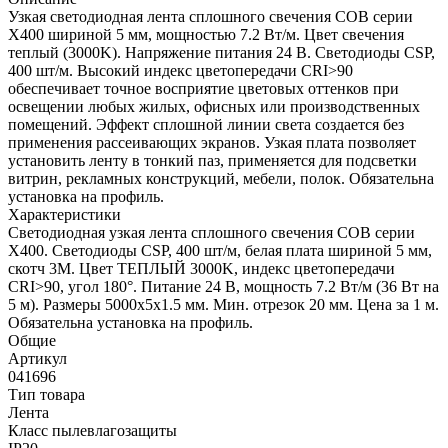
Узкая светодиодная лента сплошного свечения COB серии
X400 шириной 5 мм, мощностью 7.2 Вт/м. Цвет свечения
теплый (3000K). Напряжение питания 24 В. Светодиоды CSP,
400 шт/м. Высокий индекс цветопередачи CRI>90
обеспечивает точное восприятие цветовых оттенков при
освещении любых жилых, офисных или производственных
помещений. Эффект сплошной линии света создается без
применения рассеивающих экранов. Узкая плата позволяет
установить ленту в тонкий паз, применяется для подсветки
витрин, рекламных конструкций, мебели, полок. Обязательна
установка на профиль.
Характеристики
Светодиодная узкая лента сплошного свечения COB серии
X400. Светодиоды CSP, 400 шт/м, белая плата шириной 5 мм,
скотч 3M. Цвет ТЕПЛЫЙ 3000K, индекс цветопередачи
CRI>90, угол 180°. Питание 24 В, мощность 7.2 Вт/м (36 Вт на
5 м). Размеры 5000х5х1.5 мм. Мин. отрезок 20 мм. Цена за 1 м.
Обязательна установка на профиль.
Общие
Артикул
041696
Тип товара
Лента
Класс пылевлагозащиты