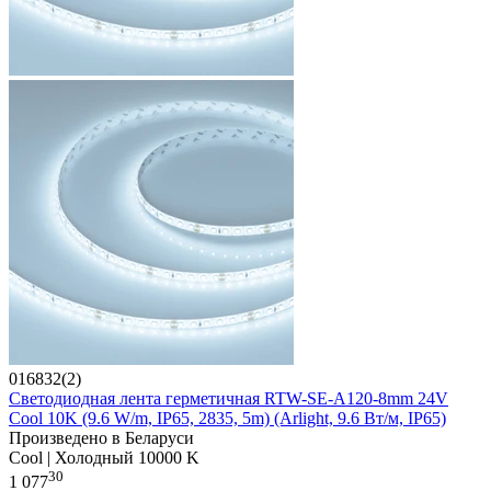
016832(2)
Светодиодная лента герметичная RTW-SE-A120-8mm 24V
Cool 10K (9.6 W/m, IP65, 2835, 5m) (Arlight, 9.6 Вт/м, IP65)
Произведено в Беларуси
Cool | Холодный 10000 K
30
1 077