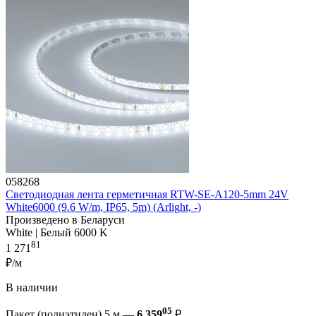
058268
Светодиодная лента герметичная RTW-SE-A120-5mm 24V
White6000 (9.6 W/m, IP65, 5m) (Arlight, -)
Произведено в Беларуси
White | Белый 6000 K
81
1 271
₽/м
В наличии
05
Пакет (полиэтилен) 5 м —
6 359
₽