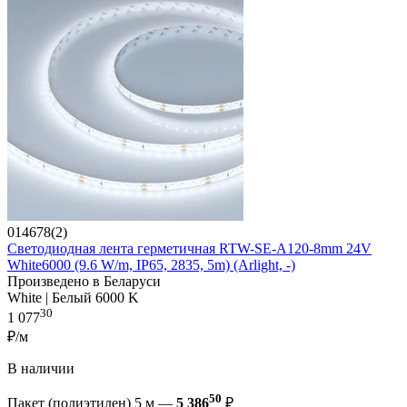
014678(2)
Светодиодная лента герметичная RTW-SE-A120-8mm 24V
White6000 (9.6 W/m, IP65, 2835, 5m) (Arlight, -)
Произведено в Беларуси
White | Белый 6000 K
30
1 077
₽/м
В наличии
50
Пакет (полиэтилен) 5 м —
5 386
₽