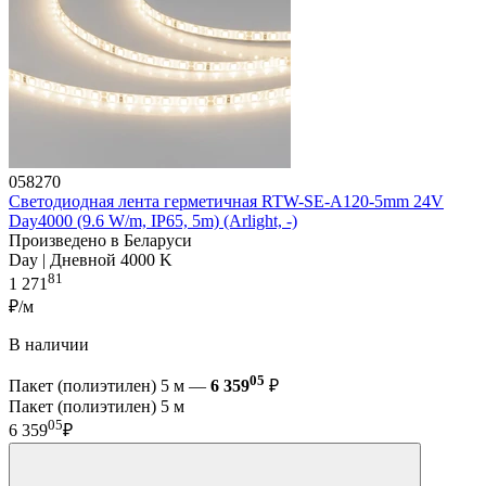
058270
Светодиодная лента герметичная RTW-SE-A120-5mm 24V
Day4000 (9.6 W/m, IP65, 5m) (Arlight, -)
Произведено в Беларуси
Day | Дневной 4000 K
81
1 271
₽/м
В наличии
05
Пакет (полиэтилен) 5 м —
6 359
₽
Пакет (полиэтилен) 5 м
05
6 359
₽