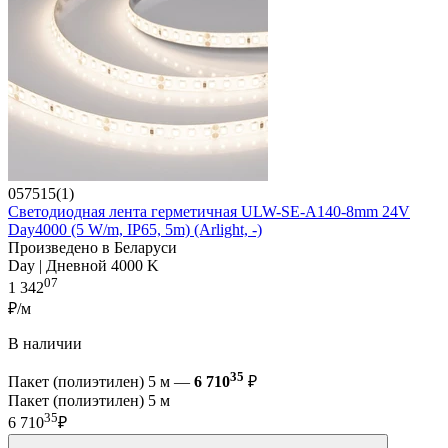
057515(1)
Светодиодная лента герметичная ULW-SE-A140-8mm 24V
Day4000 (5 W/m, IP65, 5m) (Arlight, -)
Произведено в Беларуси
Day | Дневной 4000 K
07
1 342
₽/м
В наличии
35
Пакет (полиэтилен) 5 м —
6 710
₽
Пакет (полиэтилен) 5 м
35
6 710
₽