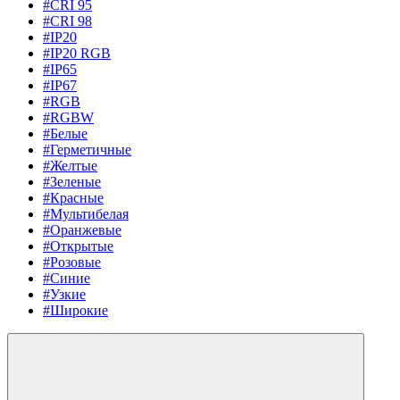
#CRI 95
#CRI 98
#IP20
#IP20 RGB
#IP65
#IP67
#RGB
#RGBW
#Белые
#Герметичные
#Желтые
#Зеленые
#Красные
#Мультибелая
#Оранжевые
#Открытые
#Розовые
#Синие
#Узкие
#Широкие