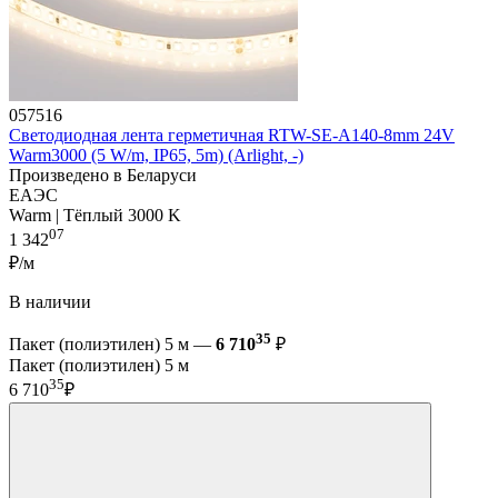
057516
Светодиодная лента герметичная RTW-SE-A140-8mm 24V
Warm3000 (5 W/m, IP65, 5m) (Arlight, -)
Произведено в Беларуси
ЕАЭС
Warm | Тёплый 3000 K
07
1 342
₽/м
В наличии
35
Пакет (полиэтилен) 5 м —
6 710
₽
Пакет (полиэтилен) 5 м
35
6 710
₽