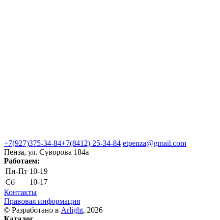
+7(927)375-34-84
+7(8412) 25-34-84
etpenza@gmail.com
Пенза, ул. Cуворова 184а
Работаем:
Пн-Пт
10-19
Сб
10-17
Контакты
Правовая информация
© Разработано в
Arlight
, 2026
Каталог