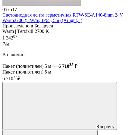
057517
Светодиодная лента герметичная RTW-SE-A140-8mm 24V
Warm2700 (5 W/m, IP65, 5m) (Arlight, -)
Произведено в Беларуси
Warm | Тёплый 2700 K
07
1 342
₽/м
В наличии
35
Пакет (полиэтилен) 5 м —
6 710
₽
Пакет (полиэтилен) 5 м
35
6 710
₽
В корзину