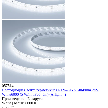
057514
Светодиодная лента герметичная RTW-SE-A140-8mm 24V
White6000 (5 W/m, IP65, 5m) (Arlight, -)
Произведено в Беларуси
White | Белый 6000 K
07