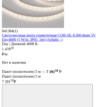
041384(1)
Светодиодная лента герметичная COB-SE-X360-8mm 5V
Day4000 (5 W/m, IP65, 5m) (Arlight, -)
Day | Дневной 4000 K
30
1 478
₽/м
Нет в наличии
50
Пакет (полиэтилен) 5 м —
7 391
₽
Пакет (полиэтилен) 5 м
50
7 391
₽