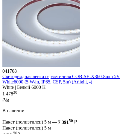
041708
Светодиодная лента герметичная COB-SE-X360-8mm 5V
White6000 (5 W/m, IP65, CSP, 5m) (Arlight, -)
White | Белый 6000 K
30
1 478
₽/м
В наличии
50
Пакет (полиэтилен) 5 м —
7 391
₽
Пакет (полиэтилен) 5 м
50