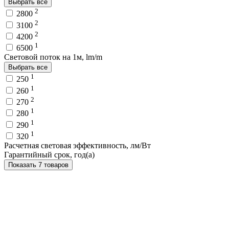
Выбрать все
2
2800
2
3100
2
4200
1
6500
Световой поток на 1м, lm/m
Выбрать все
1
250
1
260
2
270
1
280
1
290
1
320
Расчетная световая эффективность, лм/Вт
Гарантийный срок, год(а)
Показать 7 товаров