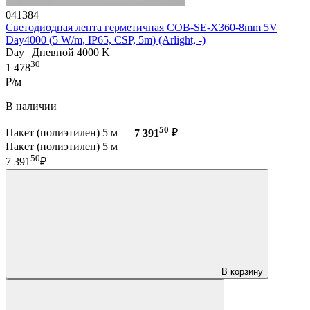
041384
Светодиодная лента герметичная COB-SE-X360-8mm 5V
Day4000 (5 W/m, IP65, CSP, 5m) (Arlight, -)
Day | Дневной 4000 K
30
1 478
₽/м
В наличии
50
Пакет (полиэтилен) 5 м —
7 391
₽
Пакет (полиэтилен) 5 м
50
7 391
₽
В корзину