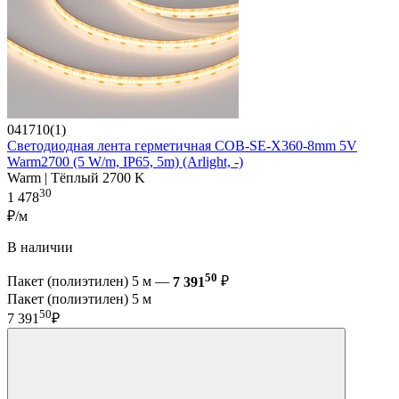
041710(1)
Светодиодная лента герметичная COB-SE-X360-8mm 5V
Warm2700 (5 W/m, IP65, 5m) (Arlight, -)
Warm | Тёплый 2700 K
30
1 478
₽/м
В наличии
50
Пакет (полиэтилен) 5 м —
7 391
₽
Пакет (полиэтилен) 5 м
50
7 391
₽