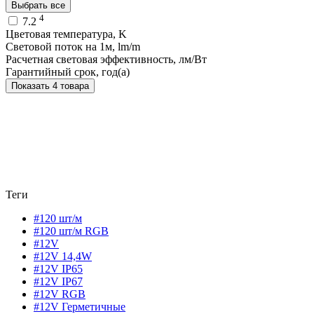
Выбрать все
4
7.2
Цветовая температура, K
Световой поток на 1м, lm/m
Расчетная световая эффективность, лм/Вт
Гарантийный срок, год(а)
Показать 4 товара
Теги
#120 шт/м
#120 шт/м RGB
#12V
#12V 14,4W
#12V IP65
#12V IP67
#12V RGB
#12V Герметичные