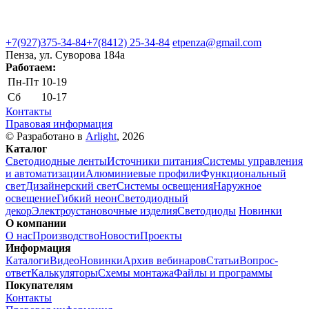
+7(927)375-34-84
+7(8412) 25-34-84
etpenza@gmail.com
Пенза, ул. Cуворова 184а
Работаем:
Пн-Пт
10-19
Сб
10-17
Контакты
Правовая информация
© Разработано в
Arlight
, 2026
Каталог
Светодиодные ленты
Источники питания
Системы управления
и автоматизации
Алюминиевые профили
Функциональный
свет
Дизайнерский свет
Системы освещения
Наружное
освещение
Гибкий неон
Светодиодный
декор
Электроустановочные изделия
Светодиоды
Новинки
О компании
О нас
Производство
Новости
Проекты
Информация
Каталоги
Видео
Новинки
Архив вебинаров
Статьи
Вопрос-
ответ
Калькуляторы
Схемы монтажа
Файлы и программы
Покупателям
Контакты