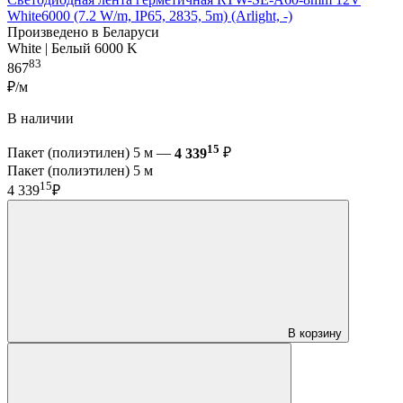
White6000 (7.2 W/m, IP65, 2835, 5m) (Arlight, -)
Произведено в Беларуси
White | Белый 6000 K
83
867
₽/м
В наличии
15
Пакет (полиэтилен) 5 м —
4 339
₽
Пакет (полиэтилен) 5 м
15
4 339
₽
В корзину