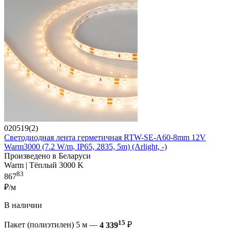
020519(2)
Светодиодная лента герметичная RTW-SE-A60-8mm 12V
Warm3000 (7.2 W/m, IP65, 2835, 5m) (Arlight, -)
Произведено в Беларуси
Warm | Тёплый 3000 K
83
867
₽/м
В наличии
15
Пакет (полиэтилен) 5 м —
4 339
₽