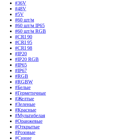
#36V
#48V
#5V
#60 шт/м
#60 шт/м IP65
#60 шт/м RGB
#CRI 90
#CRI 95
#CRI 98
#IP20
#IP20 RGB
#IP65
#IP67
#RGB
#RGBW
#Белые
#Герметичные
#Желтые
#Зеленые
#Красные
#Мультибелая
#Оранжевые
#Открытые
#Розовые
#Синие