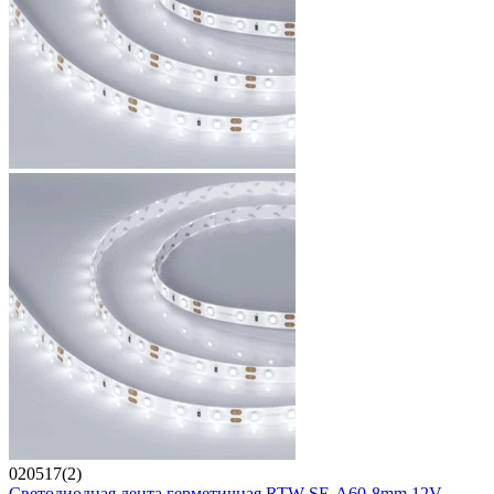
020517(2)
Светодиодная лента герметичная RTW-SE-A60-8mm 12V