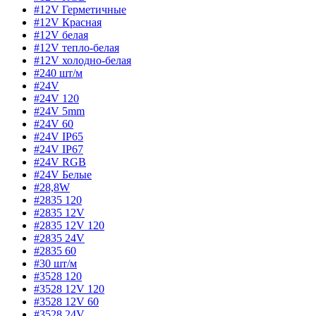
#12V Герметичные
#12V Красная
#12V белая
#12V тепло-белая
#12V холодно-белая
#240 шт/м
#24V
#24V 120
#24V 5mm
#24V 60
#24V IP65
#24V IP67
#24V RGB
#24V Белые
#28,8W
#2835 120
#2835 12V
#2835 12V 120
#2835 24V
#2835 60
#30 шт/м
#3528 120
#3528 12V 120
#3528 12V 60
#3528 24V