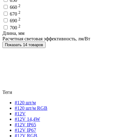
650
2
660
2
670
2
690
2
700
Длина, мм
Расчетная световая эффективность, лм/Вт
Показать 14 товаров
Теги
#120 шт/м
#120 шт/м RGB
#12V
#12V 14,4W
#12V IP65
#12V IP67
#12V RGB