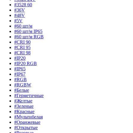
#3528 60
#36V
#48V
#5V
#60 шт/м
#60 шт/м IP65
#60 шт/м RGB
#CRI 90
#CRI 95
#CRI 98
#IP20
#IP20 RGB
#IP65
#IP67
#RGB
#RGBW
#Белые
#Герметичные
#Желтые
#Зеленые
#Красные
#Мультибелая
#Оранжевые
#Открытые
#Розовые