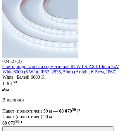
024527(2)
Светодиодная лента герметичная RTW-PS-A80-10mm 24V
White6000 (6 W/m, IP67, 2835, 50m) (Arlight, 6 Вт/м, IP67)
White | Белый 6000 K
59
1 361
₽/м
В наличии
50
Пакет (полиэтилен) 50 м —
68 079
₽
Пакет (полиэтилен) 50 м
50
68 079
₽