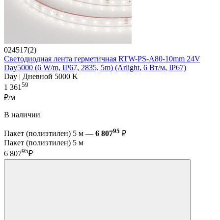
024517(2)
Светодиодная лента герметичная RTW-PS-A80-10mm 24V
Day5000 (6 W/m, IP67, 2835, 5m) (Arlight, 6 Вт/м, IP67)
Day | Дневной 5000 K
59
1 361
₽/м
В наличии
95
Пакет (полиэтилен) 5 м —
6 807
₽
Пакет (полиэтилен) 5 м
95
6 807
₽