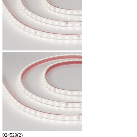
024529(2)