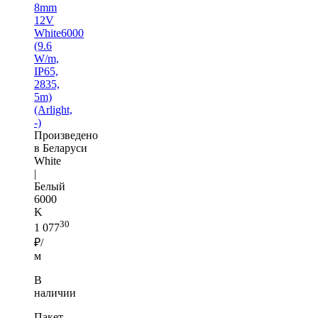
8mm
12V
White6000
(9.6
W/m,
IP65,
2835,
5m)
(Arlight,
-)
Произведено
в Беларуси
White
|
Белый
6000
K
30
1 077
₽/
м
В
наличии
Пакет