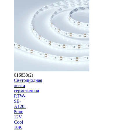
016838(2)
Светодиодная
лента
герметичная
RTW-
SE-
A120-
8mm
12V
Cool
10K