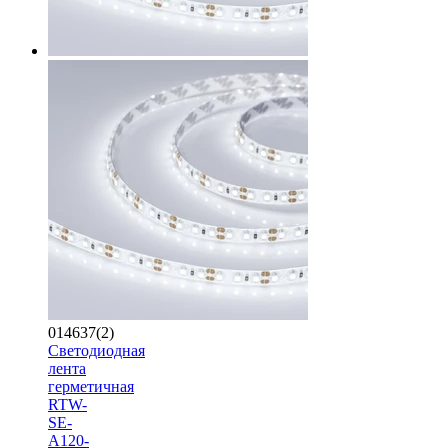
014637(2)
Светодиодная
лента
герметичная
RTW-
SE-
A120-