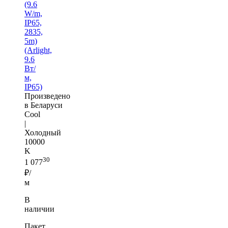
(9.6
W/m,
IP65,
2835,
5m)
(Arlight,
9.6
Вт/
м,
IP65)
Произведено
в Беларуси
Cool
|
Холодный
10000
K
30
1 077
₽/
м
В
наличии
Пакет