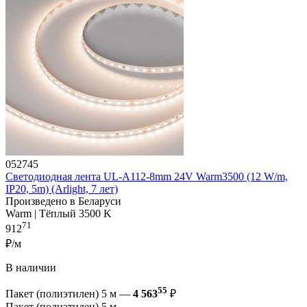
052745
Светодиодная лента UL-A112-8mm 24V Warm3500 (12 W/m,
IP20, 5m) (Arlight, 7 лет)
Произведено в Беларуси
Warm | Тёплый 3500 K
71
912
₽/м
В наличии
55
Пакет (полиэтилен) 5 м —
4 563
₽
Пакет (полиэтилен) 5 м