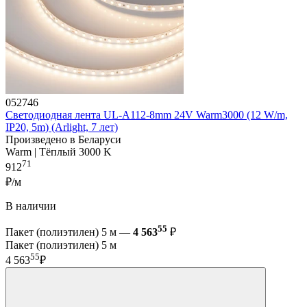
052746
Светодиодная лента UL-A112-8mm 24V Warm3000 (12 W/m,
IP20, 5m) (Arlight, 7 лет)
Произведено в Беларуси
Warm | Тёплый 3000 K
71
912
₽/м
В наличии
55
Пакет (полиэтилен) 5 м —
4 563
₽
Пакет (полиэтилен) 5 м
55
4 563
₽