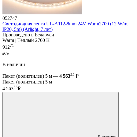
052747
Светодиодная лента UL-A112-8mm 24V Warm2700 (12 W/m,
IP20, 5m) (Arlight, 7 лет)
Произведено в Беларуси
Warm | Тёплый 2700 K
71
912
₽/м
В наличии
55
Пакет (полиэтилен) 5 м —
4 563
₽
Пакет (полиэтилен) 5 м
55
4 563
₽