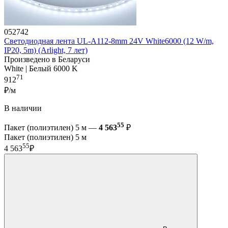
052742
Светодиодная лента UL-A112-8mm 24V White6000 (12 W/m,
IP20, 5m) (Arlight, 7 лет)
Произведено в Беларуси
White | Белый 6000 K
71
912
₽/м
В наличии
55
Пакет (полиэтилен) 5 м —
4 563
₽
Пакет (полиэтилен) 5 м
55
4 563
₽