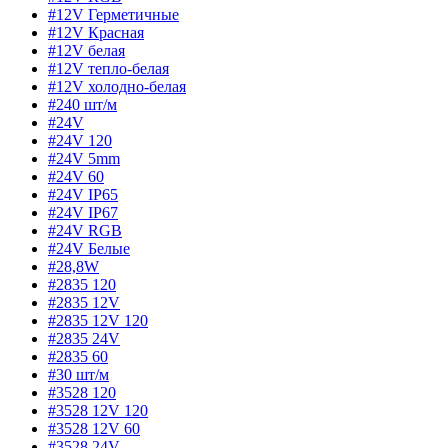
#12V Герметичные
#12V Красная
#12V белая
#12V тепло-белая
#12V холодно-белая
#240 шт/м
#24V
#24V 120
#24V 5mm
#24V 60
#24V IP65
#24V IP67
#24V RGB
#24V Белые
#28,8W
#2835 120
#2835 12V
#2835 12V 120
#2835 24V
#2835 60
#30 шт/м
#3528 120
#3528 12V 120
#3528 12V 60
#3528 24V