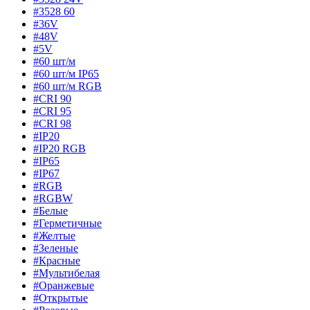
#3528 60
#36V
#48V
#5V
#60 шт/м
#60 шт/м IP65
#60 шт/м RGB
#CRI 90
#CRI 95
#CRI 98
#IP20
#IP20 RGB
#IP65
#IP67
#RGB
#RGBW
#Белые
#Герметичные
#Желтые
#Зеленые
#Красные
#Мультибелая
#Оранжевые
#Открытые