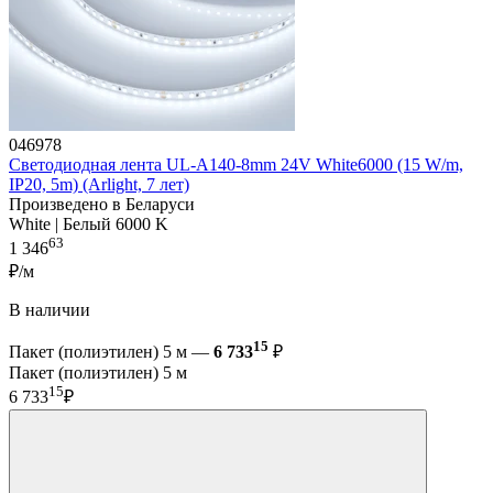
046978
Светодиодная лента UL-A140-8mm 24V White6000 (15 W/m,
IP20, 5m) (Arlight, 7 лет)
Произведено в Беларуси
White | Белый 6000 K
63
1 346
₽/м
В наличии
15
Пакет (полиэтилен) 5 м —
6 733
₽
Пакет (полиэтилен) 5 м
15
6 733
₽