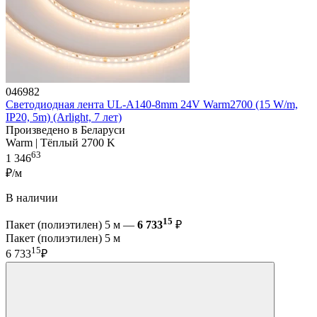
046982
Светодиодная лента UL-A140-8mm 24V Warm2700 (15 W/m,
IP20, 5m) (Arlight, 7 лет)
Произведено в Беларуси
Warm | Тёплый 2700 K
63
1 346
₽/м
В наличии
15
Пакет (полиэтилен) 5 м —
6 733
₽
Пакет (полиэтилен) 5 м
15
6 733
₽