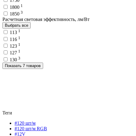
1750
1
1800
3
1850
Расчетная световая эффективность, лм/Вт
Выбрать все
1
113
1
116
1
123
1
127
3
130
Показать 7 товаров
Теги
#120 шт/м
#120 шт/м RGB
#12V