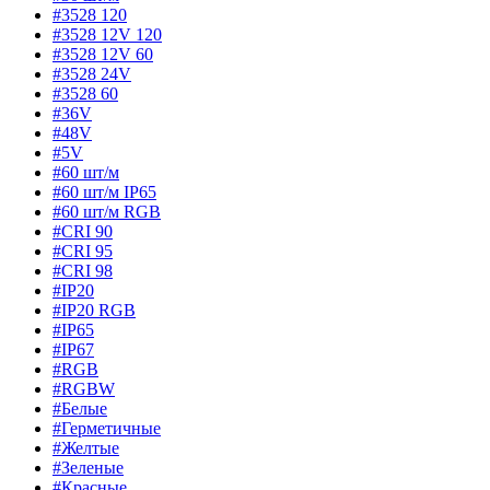
#3528 120
#3528 12V 120
#3528 12V 60
#3528 24V
#3528 60
#36V
#48V
#5V
#60 шт/м
#60 шт/м IP65
#60 шт/м RGB
#CRI 90
#CRI 95
#CRI 98
#IP20
#IP20 RGB
#IP65
#IP67
#RGB
#RGBW
#Белые
#Герметичные
#Желтые
#Зеленые
#Красные