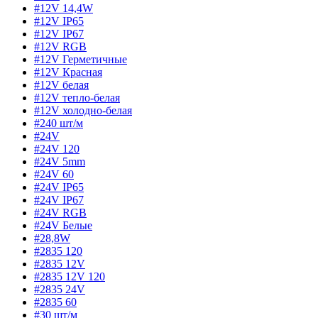
#12V 14,4W
#12V IP65
#12V IP67
#12V RGB
#12V Герметичные
#12V Красная
#12V белая
#12V тепло-белая
#12V холодно-белая
#240 шт/м
#24V
#24V 120
#24V 5mm
#24V 60
#24V IP65
#24V IP67
#24V RGB
#24V Белые
#28,8W
#2835 120
#2835 12V
#2835 12V 120
#2835 24V
#2835 60
#30 шт/м