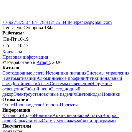
+7(927)375-34-84
+7(8412) 25-34-84
etpenza@gmail.com
Пенза, ул. Cуворова 184а
Работаем:
Пн-Пт
10-19
Сб
10-17
Контакты
Правовая информация
© Разработано в
Arlight
, 2026
Каталог
Светодиодные ленты
Источники питания
Системы управления
и автоматизации
Алюминиевые профили
Функциональный
свет
Дизайнерский свет
Системы освещения
Наружное
освещение
Гибкий неон
Светодиодный
декор
Электроустановочные изделия
Светодиоды
Новинки
О компании
О нас
Производство
Новости
Проекты
Информация
Каталоги
Видео
Новинки
Архив вебинаров
Статьи
Вопрос-
ответ
Калькуляторы
Схемы монтажа
Файлы и программы
Покупателям
Контакты