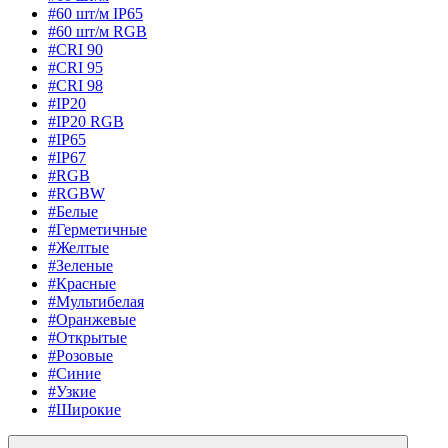
#60 шт/м IP65
#60 шт/м RGB
#CRI 90
#CRI 95
#CRI 98
#IP20
#IP20 RGB
#IP65
#IP67
#RGB
#RGBW
#Белые
#Герметичные
#Желтые
#Зеленые
#Красные
#Мультибелая
#Оранжевые
#Открытые
#Розовые
#Синие
#Узкие
#Широкие