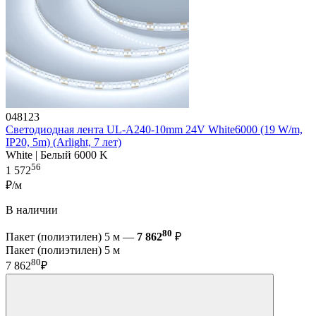
048123
Светодиодная лента UL-A240-10mm 24V White6000 (19 W/m,
IP20, 5m) (Arlight, 7 лет)
White | Белый 6000 K
56
1 572
₽/м
В наличии
80
Пакет (полиэтилен) 5 м —
7 862
₽
Пакет (полиэтилен) 5 м
80
7 862
₽