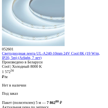
052601
Светодиодная лента UL-A240-10mm 24V Cool 8K (19 W/m,
IP20, 5m) (Arlight, 7 лет)
Произведено в Беларуси
Cool | Холодный 8000 K
56
1 572
₽/м
Нет в наличии
Под заказ
80
Пакет (полиэтилен) 5 м —
7 862
₽
Актуальная цена по запросу