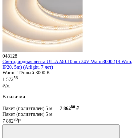
048128
Светодиодная лента UL-A240-10mm 24V Warm3000 (19 W/m,
IP20, 5m) (Arlight, 7 лет)
Warm | Тёплый 3000 K
56
1 572
₽/м
В наличии
80
Пакет (полиэтилен) 5 м —
7 862
₽
Пакет (полиэтилен) 5 м
80
7 862
₽