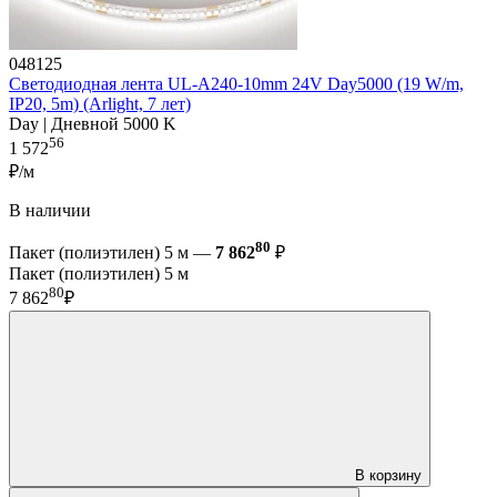
048125
Светодиодная лента UL-A240-10mm 24V Day5000 (19 W/m,
IP20, 5m) (Arlight, 7 лет)
Day | Дневной 5000 K
56
1 572
₽/м
В наличии
80
Пакет (полиэтилен) 5 м —
7 862
₽
Пакет (полиэтилен) 5 м
80
7 862
₽
В корзину