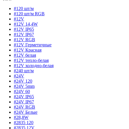
#120 шт/м
#120 шт/м RGB
#12V
#12V 14,4W
#12V IP65
#12V IP67
#12V RGB
#12V Герметичные
#12V Красная
#12V белая
#12V тепло-белая
#12V холодно-белая
#240 шт/м
#24V
#24V 120
#24V 5mm
#24V 60
#24V IP65
#24V IP67
#24V RGB
#24V Белые
#28,8W
#2835 120
#2835 12V