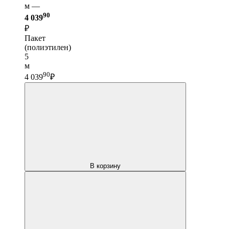
м —
90
4 039
₽
Пакет
(полиэтилен)
5
м
90
4 039
₽
В корзину