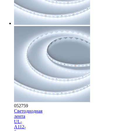
052759
Светодиодная
лента
UL-
A112-