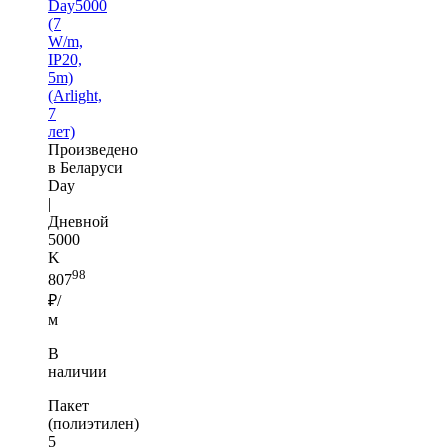
Day5000
(7
W/m,
IP20,
5m)
(Arlight,
7
лет)
Произведено
в Беларуси
Day
|
Дневной
5000
K
98
807
₽/
м
В
наличии
Пакет
(полиэтилен)
5