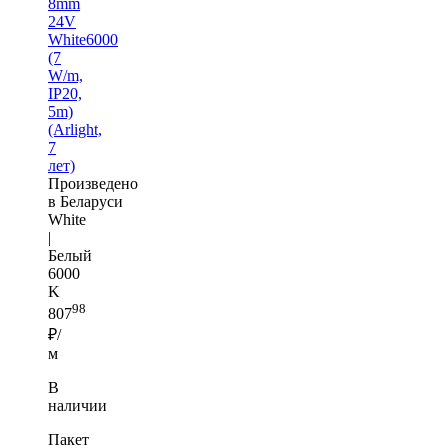
8mm
24V
White6000
(7
W/m,
IP20,
5m)
(Arlight,
7
лет)
Произведено
в Беларуси
White
|
Белый
6000
K
98
807
₽/
м
В
наличии
Пакет