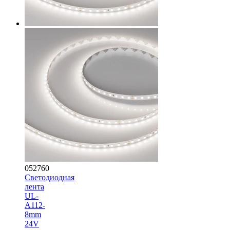
052760
Светодиодная
лента
UL-
A112-
8mm
24V