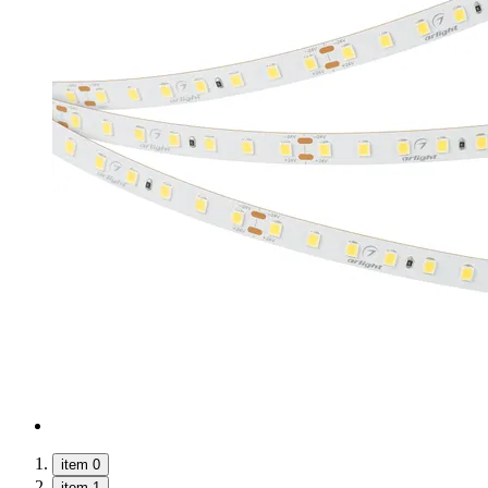
item 0
item 1