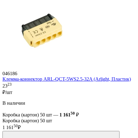
046186
Клемма-коннектор ARL-QCT-5WS2.5-32A (Arlight, Пластик)
23
23
₽/шт
В наличии
50
Коробка (картон) 50 шт —
1 161
₽
Коробка (картон) 50 шт
50
1 161
₽