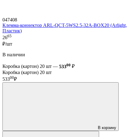
047408
Клемма-коннектор ARL-QCT-5WS2.5-32A-BOX20 (Arlight,
Пластик)
65
26
₽/шт
В наличии
00
Коробка (картон) 20 шт —
533
₽
Коробка (картон) 20 шт
00
533
₽
В корзину