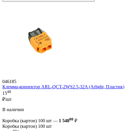
046185
Клемма-коннектор ARL-QCT-2WS2.5-32A (Arlight, Пластик)
48
15
₽/шт
В наличии
00
Коробка (картон) 100 шт —
1 548
₽
Коробка (картон) 100 шт