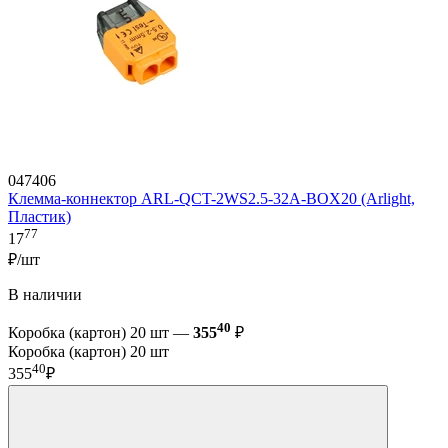
047406
Клемма-коннектор ARL-QCT-2WS2.5-32A-BOX20 (Arlight,
Пластик)
77
17
₽/шт
В наличии
40
Коробка (картон) 20 шт —
355
₽
Коробка (картон) 20 шт
40
355
₽