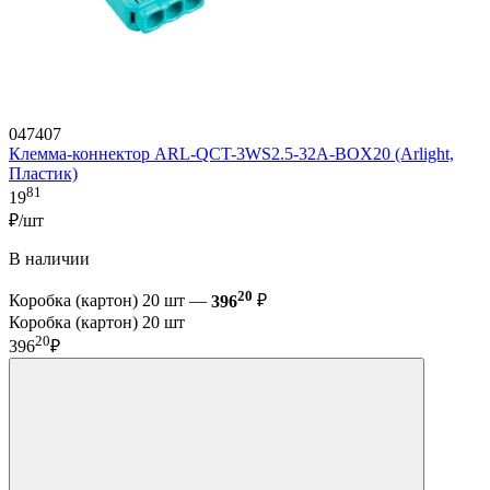
047407
Клемма-коннектор ARL-QCT-3WS2.5-32A-BOX20 (Arlight,
Пластик)
81
19
₽/шт
В наличии
20
Коробка (картон) 20 шт —
396
₽
Коробка (картон) 20 шт
20
396
₽