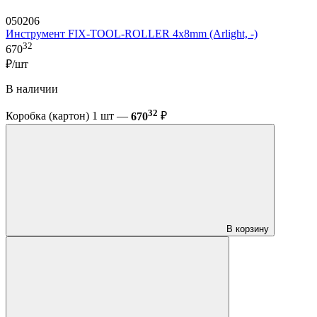
050206
Инструмент FIX-TOOL-ROLLER 4х8mm (Arlight, -)
32
670
₽/шт
В наличии
32
Коробка (картон) 1 шт —
670
₽
В корзину