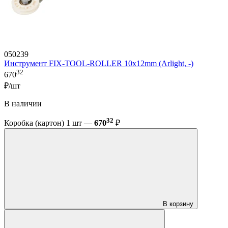
050239
Инструмент FIX-TOOL-ROLLER 10х12mm (Arlight, -)
32
670
₽/шт
В наличии
32
Коробка (картон) 1 шт —
670
₽
В корзину