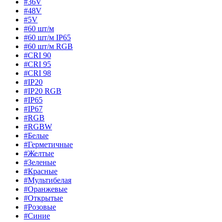
#36V
#48V
#5V
#60 шт/м
#60 шт/м IP65
#60 шт/м RGB
#CRI 90
#CRI 95
#CRI 98
#IP20
#IP20 RGB
#IP65
#IP67
#RGB
#RGBW
#Белые
#Герметичные
#Желтые
#Зеленые
#Красные
#Мультибелая
#Оранжевые
#Открытые
#Розовые
#Синие