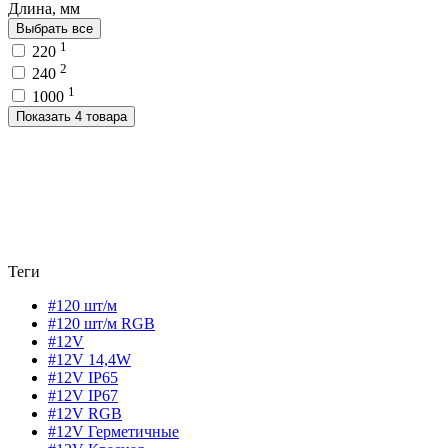
Длина, мм
Выбрать все
1
220
2
240
1
1000
Показать 4 товара
Теги
#120 шт/м
#120 шт/м RGB
#12V
#12V 14,4W
#12V IP65
#12V IP67
#12V RGB
#12V Герметичные