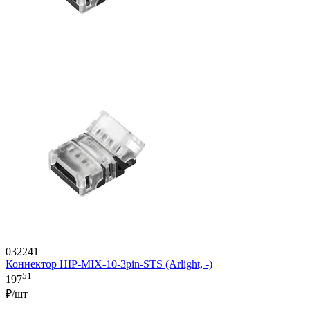
032241
Коннектор HIP-MIX-10-3pin-STS (Arlight, -)
51
197
₽/шт