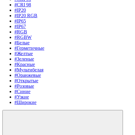
#CRI 98
#IP20
#IP20 RGB
#IP65
#IP67
#RGB
#RGBW
#Белые
#Герметичные
#Желтые
#Зеленые
#Красные
#Мультибелая
#Оранжевые
#Открытые
#Розовые
#Синие
#Узкие
#Широкие