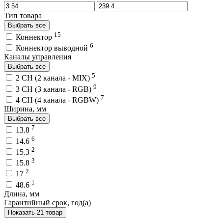
Тип товара
Выбрать все
15
Коннектор
6
Коннектор выводной
Каналы управления
Выбрать все
5
2 CH (2 канала - MIX)
9
3 CH (3 канала - RGB)
7
4 CH (4 канала - RGBW)
Ширина, мм
Выбрать все
7
13.8
6
14.6
2
15.3
3
15.8
2
17
1
48.6
Длина, мм
Гарантийный срок, год(а)
Показать 21 товар