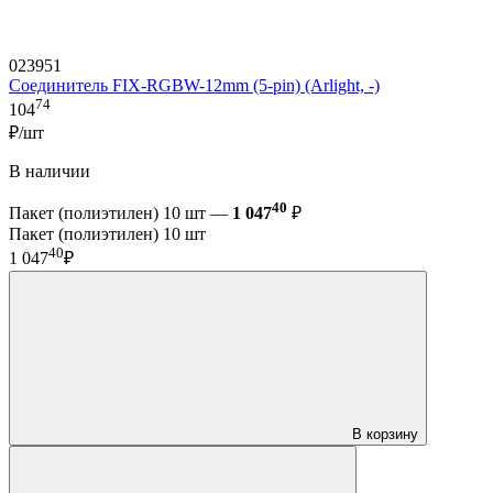
023951
Соединитель FIX-RGBW-12mm (5-pin) (Arlight, -)
74
104
₽/шт
В наличии
40
Пакет (полиэтилен) 10 шт —
1 047
₽
Пакет (полиэтилен) 10 шт
40
1 047
₽
В корзину