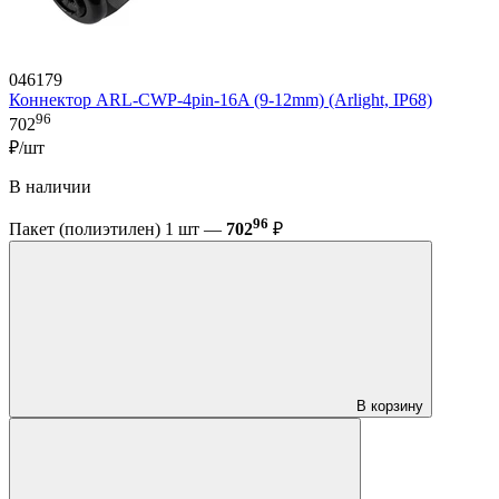
046179
Коннектор ARL-CWP-4pin-16A (9-12mm) (Arlight, IP68)
96
702
₽/шт
В наличии
96
Пакет (полиэтилен) 1 шт —
702
₽
В корзину