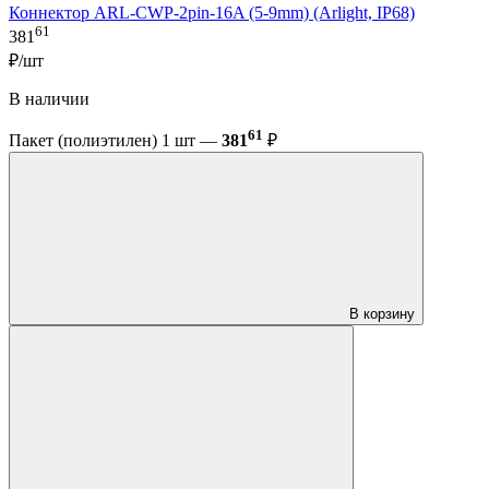
Коннектор ARL-CWP-2pin-16A (5-9mm) (Arlight, IP68)
61
381
₽/шт
В наличии
61
Пакет (полиэтилен) 1 шт —
381
₽
В корзину