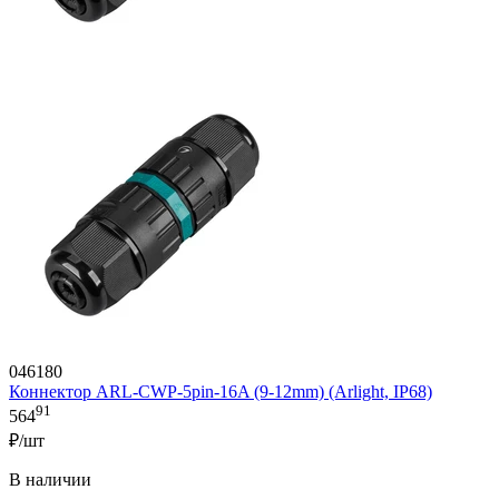
046180
Коннектор ARL-CWP-5pin-16A (9-12mm) (Arlight, IP68)
91
564
₽/шт
В наличии