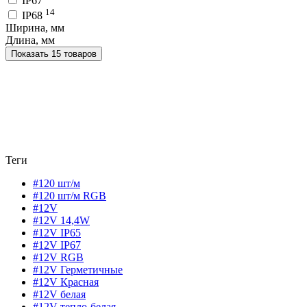
IP67
14
IP68
Ширина, мм
Длина, мм
Показать 15 товаров
Теги
#120 шт/м
#120 шт/м RGB
#12V
#12V 14,4W
#12V IP65
#12V IP67
#12V RGB
#12V Герметичные
#12V Красная
#12V белая
#12V тепло-белая