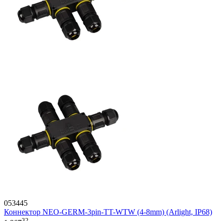
053445
Коннектор NEO-GERM-3pin-TT-WTW (4-8mm) (Arlight, IP68)
32