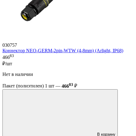
030757
Коннектор NEO-GERM-2pin-WTW (4-8mm) (Arlight, IP68)
83
466
₽/шт
Нет в наличии
83
Пакет (полиэтилен) 1 шт —
466
₽
В корзину