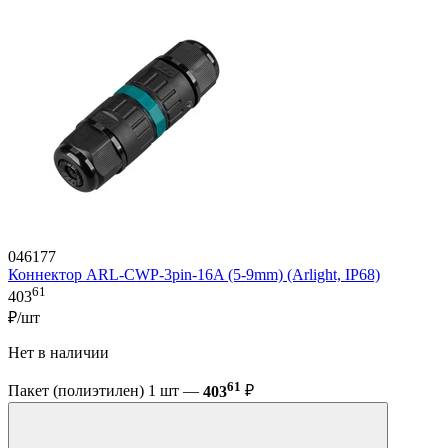
046177
Коннектор ARL-CWP-3pin-16A (5-9mm) (Arlight, IP68)
61
403
₽/шт
Нет в наличии
61
Пакет (полиэтилен) 1 шт —
403
₽