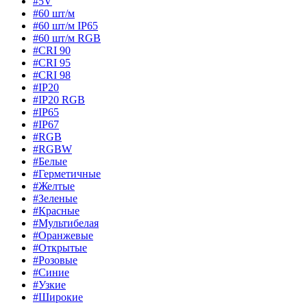
#5V
#60 шт/м
#60 шт/м IP65
#60 шт/м RGB
#CRI 90
#CRI 95
#CRI 98
#IP20
#IP20 RGB
#IP65
#IP67
#RGB
#RGBW
#Белые
#Герметичные
#Желтые
#Зеленые
#Красные
#Мультибелая
#Оранжевые
#Открытые
#Розовые
#Синие
#Узкие
#Широкие