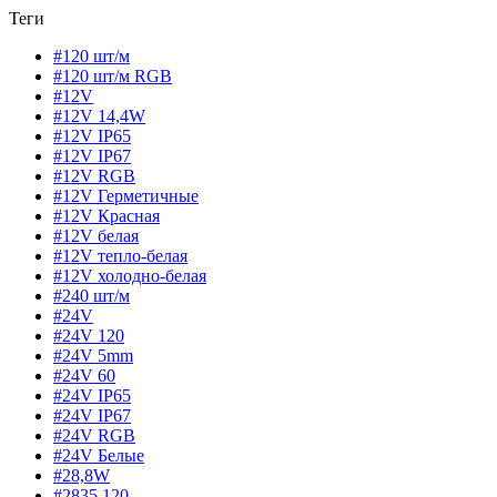
Теги
#120 шт/м
#120 шт/м RGB
#12V
#12V 14,4W
#12V IP65
#12V IP67
#12V RGB
#12V Герметичные
#12V Красная
#12V белая
#12V тепло-белая
#12V холодно-белая
#240 шт/м
#24V
#24V 120
#24V 5mm
#24V 60
#24V IP65
#24V IP67
#24V RGB
#24V Белые
#28,8W
#2835 120