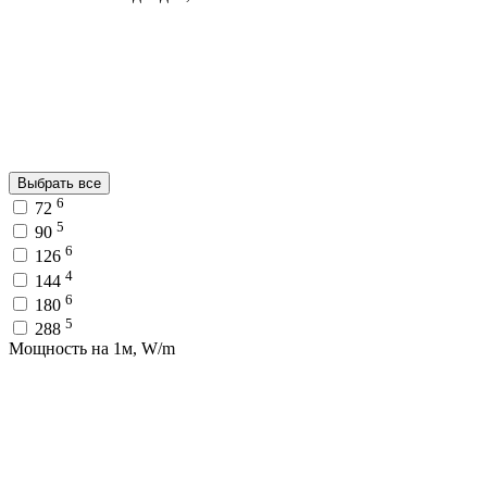
Выбрать все
6
72
5
90
6
126
4
144
6
180
5
288
Мощность на 1м, W/m