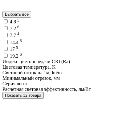
Выбрать все
5
4.8
6
7.2
4
7.7
6
14.4
5
17
6
19.2
Индекс цветопередачи CRI (Ra)
Цветовая температура, K
Световой поток на 1м, lm/m
Минимальный отрезок, мм
Серия ленты
Расчетная световая эффективность, лм/Вт
Показать 32 товара