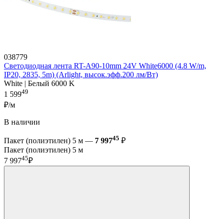
038779
Светодиодная лента RT-A90-10mm 24V White6000 (4.8 W/m,
IP20, 2835, 5m) (Arlight, высок.эфф.200 лм/Вт)
White | Белый 6000 K
49
1 599
₽/м
В наличии
45
Пакет (полиэтилен) 5 м —
7 997
₽
Пакет (полиэтилен) 5 м
45
7 997
₽