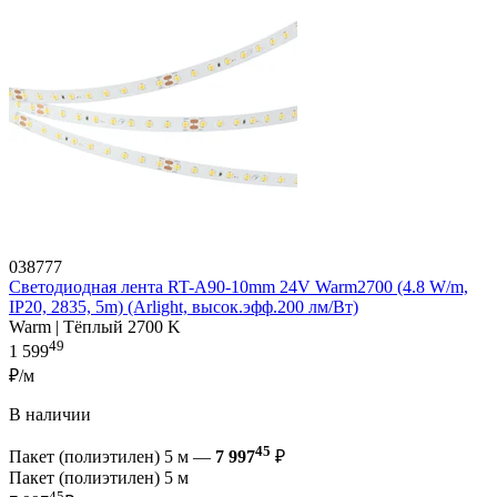
038777
Светодиодная лента RT-A90-10mm 24V Warm2700 (4.8 W/m,
IP20, 2835, 5m) (Arlight, высок.эфф.200 лм/Вт)
Warm | Тёплый 2700 K
49
1 599
₽/м
В наличии
45
Пакет (полиэтилен) 5 м —
7 997
₽
Пакет (полиэтилен) 5 м
45