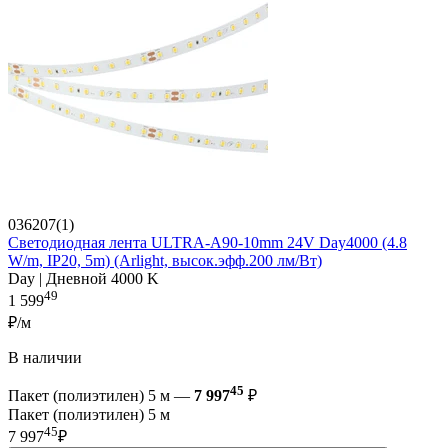
036207(1)
Светодиодная лента ULTRA-A90-10mm 24V Day4000 (4.8
W/m, IP20, 5m) (Arlight, высок.эфф.200 лм/Вт)
Day | Дневной 4000 K
49
1 599
₽/м
В наличии
45
Пакет (полиэтилен) 5 м —
7 997
₽
Пакет (полиэтилен) 5 м
45
7 997
₽