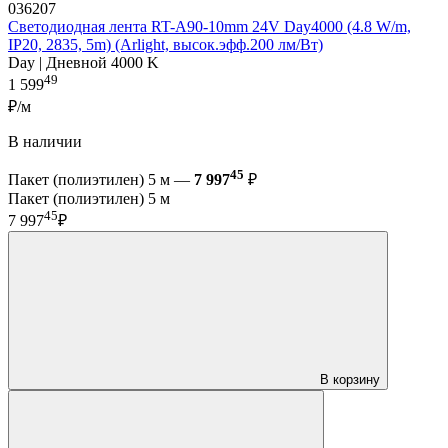
036207
Светодиодная лента RT-A90-10mm 24V Day4000 (4.8 W/m,
IP20, 2835, 5m) (Arlight, высок.эфф.200 лм/Вт)
Day | Дневной 4000 K
49
1 599
₽/м
В наличии
45
Пакет (полиэтилен) 5 м —
7 997
₽
Пакет (полиэтилен) 5 м
45
7 997
₽
В корзину