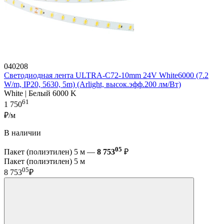
040208
Светодиодная лента ULTRA-C72-10mm 24V White6000 (7.2
W/m, IP20, 5630, 5m) (Arlight, высок.эфф.200 лм/Вт)
White | Белый 6000 K
61
1 750
₽/м
В наличии
05
Пакет (полиэтилен) 5 м —
8 753
₽
Пакет (полиэтилен) 5 м
05
8 753
₽