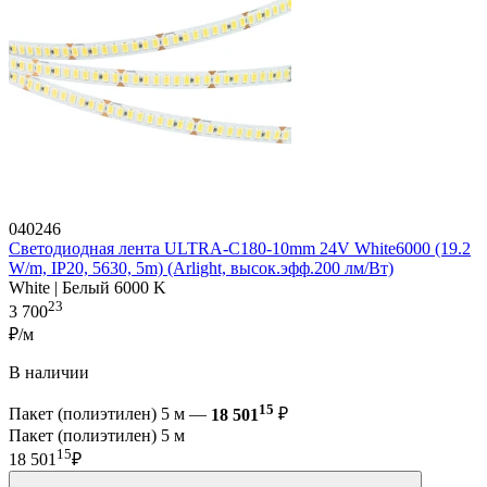
040246
Светодиодная лента ULTRA-C180-10mm 24V White6000 (19.2
W/m, IP20, 5630, 5m) (Arlight, высок.эфф.200 лм/Вт)
White | Белый 6000 K
23
3 700
₽/м
В наличии
15
Пакет (полиэтилен) 5 м —
18 501
₽
Пакет (полиэтилен) 5 м
15
18 501
₽