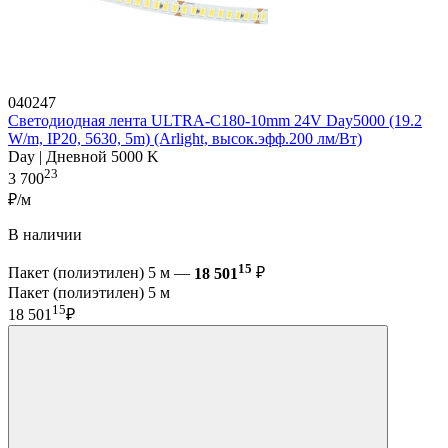
040247
Светодиодная лента ULTRA-C180-10mm 24V Day5000 (19.2
W/m, IP20, 5630, 5m) (Arlight, высок.эфф.200 лм/Вт)
Day | Дневной 5000 K
23
3 700
₽/м
В наличии
15
Пакет (полиэтилен) 5 м —
18 501
₽
Пакет (полиэтилен) 5 м
15
18 501
₽