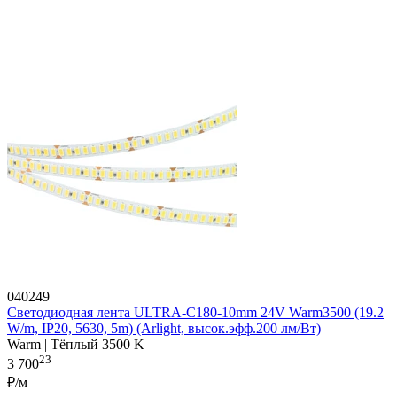
040249
Светодиодная лента ULTRA-C180-10mm 24V Warm3500 (19.2
W/m, IP20, 5630, 5m) (Arlight, высок.эфф.200 лм/Вт)
Warm | Тёплый 3500 K
23
3 700
₽/м