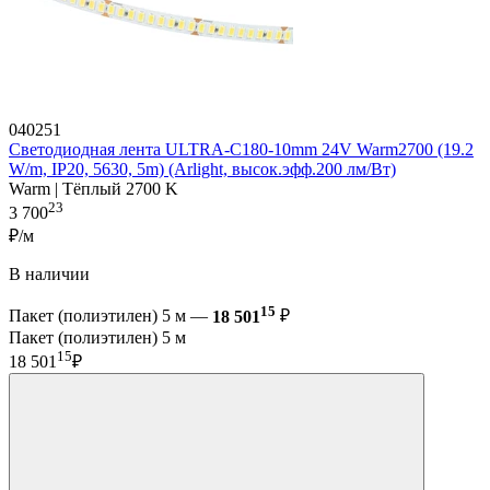
040251
Светодиодная лента ULTRA-C180-10mm 24V Warm2700 (19.2
W/m, IP20, 5630, 5m) (Arlight, высок.эфф.200 лм/Вт)
Warm | Тёплый 2700 K
23
3 700
₽/м
В наличии
15
Пакет (полиэтилен) 5 м —
18 501
₽
Пакет (полиэтилен) 5 м
15
18 501
₽