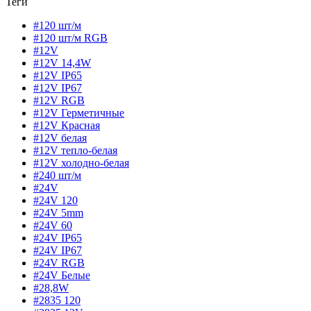
Теги
#120 шт/м
#120 шт/м RGB
#12V
#12V 14,4W
#12V IP65
#12V IP67
#12V RGB
#12V Герметичные
#12V Красная
#12V белая
#12V тепло-белая
#12V холодно-белая
#240 шт/м
#24V
#24V 120
#24V 5mm
#24V 60
#24V IP65
#24V IP67
#24V RGB
#24V Белые
#28,8W
#2835 120