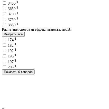
1
3450
1
3650
1
3700
1
3750
1
3850
Расчетная световая эффективность, лм/Вт
Выбрать все
1
174
1
182
1
192
1
195
1
197
1
203
Показать 6 товаров