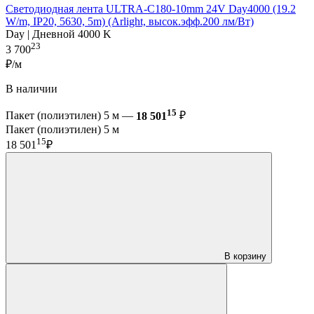
Светодиодная лента ULTRA-C180-10mm 24V Day4000 (19.2
W/m, IP20, 5630, 5m) (Arlight, высок.эфф.200 лм/Вт)
Day | Дневной 4000 K
23
3 700
₽/м
В наличии
15
Пакет (полиэтилен) 5 м —
18 501
₽
Пакет (полиэтилен) 5 м
15
18 501
₽
В корзину