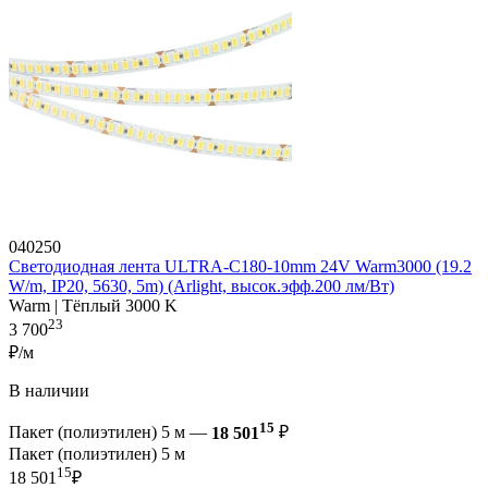
040250
Светодиодная лента ULTRA-C180-10mm 24V Warm3000 (19.2
W/m, IP20, 5630, 5m) (Arlight, высок.эфф.200 лм/Вт)
Warm | Тёплый 3000 K
23
3 700
₽/м
В наличии
15
Пакет (полиэтилен) 5 м —
18 501
₽
Пакет (полиэтилен) 5 м
15
18 501
₽