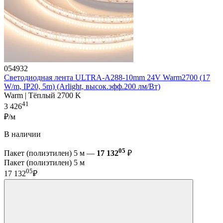
054932
Светодиодная лента ULTRA-A288-10mm 24V Warm2700 (17
W/m, IP20, 5m) (Arlight, высок.эфф.200 лм/Вт)
Warm | Тёплый 2700 K
41
3 426
₽/м
В наличии
05
Пакет (полиэтилен) 5 м —
17 132
₽
Пакет (полиэтилен) 5 м
05
17 132
₽