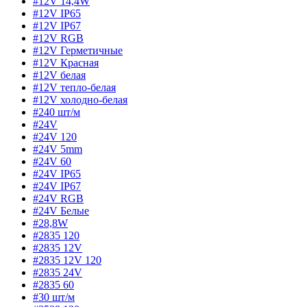
#12V 14,4W
#12V IP65
#12V IP67
#12V RGB
#12V Герметичные
#12V Красная
#12V белая
#12V тепло-белая
#12V холодно-белая
#240 шт/м
#24V
#24V 120
#24V 5mm
#24V 60
#24V IP65
#24V IP67
#24V RGB
#24V Белые
#28,8W
#2835 120
#2835 12V
#2835 12V 120
#2835 24V
#2835 60
#30 шт/м