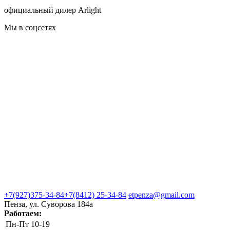
официальный дилер Arlight
Мы в соцсетях
+7(927)375-34-84
+7(8412) 25-34-84
etpenza@gmail.com
Пенза, ул. Cуворова 184а
Работаем:
Пн-Пт
10-19