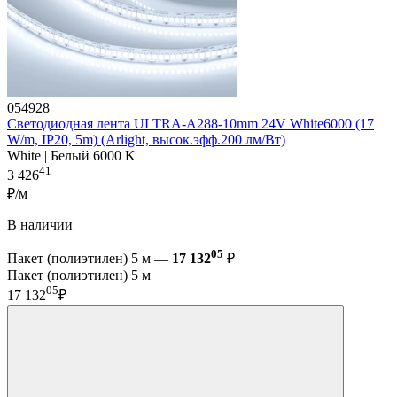
054928
Светодиодная лента ULTRA-A288-10mm 24V White6000 (17
W/m, IP20, 5m) (Arlight, высок.эфф.200 лм/Вт)
White | Белый 6000 K
41
3 426
₽/м
В наличии
05
Пакет (полиэтилен) 5 м —
17 132
₽
Пакет (полиэтилен) 5 м
05
17 132
₽