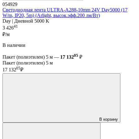
054929
Светодиодная лента ULTRA-A288-10mm 24V Day5000 (17
W/m, IP20, 5m) (Arlight, высок.эфф.200 лм/Вт)
Day | Дневной 5000 K
41
3 426
₽/м
В наличии
05
Пакет (полиэтилен) 5 м —
17 132
₽
Пакет (полиэтилен) 5 м
05
17 132
₽
В корзину