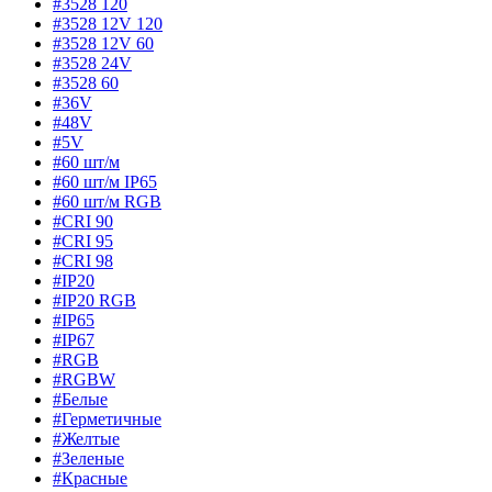
#3528 120
#3528 12V 120
#3528 12V 60
#3528 24V
#3528 60
#36V
#48V
#5V
#60 шт/м
#60 шт/м IP65
#60 шт/м RGB
#CRI 90
#CRI 95
#CRI 98
#IP20
#IP20 RGB
#IP65
#IP67
#RGB
#RGBW
#Белые
#Герметичные
#Желтые
#Зеленые
#Красные