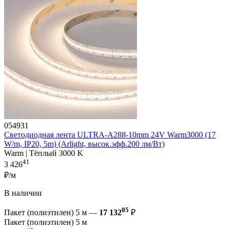
054931
Светодиодная лента ULTRA-A288-10mm 24V Warm3000 (17
W/m, IP20, 5m) (Arlight, высок.эфф.200 лм/Вт)
Warm | Тёплый 3000 K
41
3 426
₽/м
В наличии
05
Пакет (полиэтилен) 5 м —
17 132
₽
Пакет (полиэтилен) 5 м