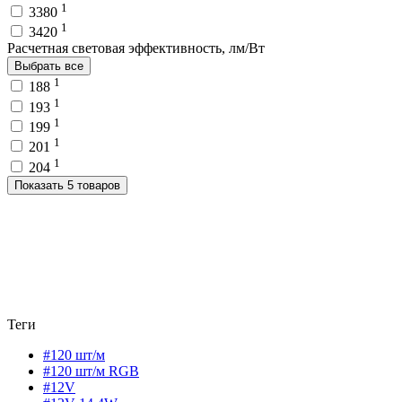
1
3380
1
3420
Расчетная световая эффективность, лм/Вт
Выбрать все
1
188
1
193
1
199
1
201
1
204
Показать 5 товаров
Теги
#120 шт/м
#120 шт/м RGB
#12V