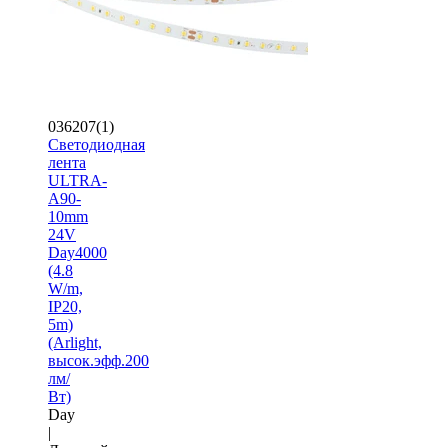
036207(1)
Светодиодная
лента
ULTRA-
A90-
10mm
24V
Day4000
(4.8
W/m,
IP20,
5m)
(Arlight,
высок.эфф.200
лм/
Вт)
Day
|