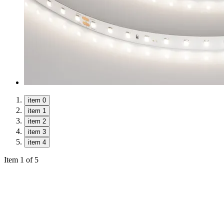
item 0
item 1
item 2
item 3
item 4
Item 1 of 5