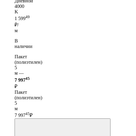
Дневной
4000
K
49
1 599
₽/
м
В
наличии
Пакет
(полиэтилен)
5
м —
45
7 997
₽
Пакет
(полиэтилен)
5
м
45
7 997
₽