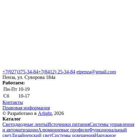
+7(927)375-34-84
+7(8412) 25-34-84
etpenza@gmail.com
Пенза, ул. Cуворова 184а
Работаем:
Пн-Пт
10-19
Сб
10-17
Контакты
Правовая информация
© Разработано в
Arlight
, 2026
Каталог
Светодиодные ленты
Источники питания
Системы управления
и автоматизации
Алюминиевые профили
Функциональный
свет
Дизайнерский свет
Системы освещения
Наружное