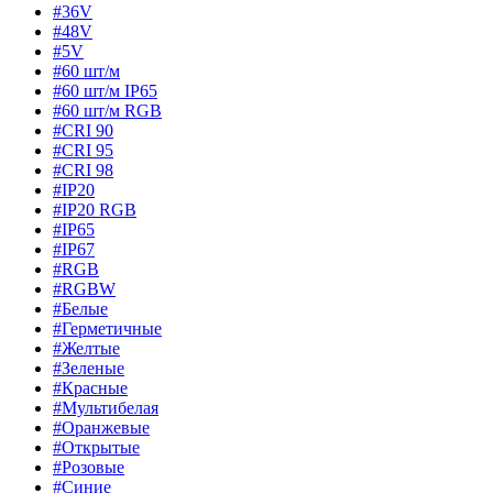
#36V
#48V
#5V
#60 шт/м
#60 шт/м IP65
#60 шт/м RGB
#CRI 90
#CRI 95
#CRI 98
#IP20
#IP20 RGB
#IP65
#IP67
#RGB
#RGBW
#Белые
#Герметичные
#Желтые
#Зеленые
#Красные
#Мультибелая
#Оранжевые
#Открытые
#Розовые
#Синие