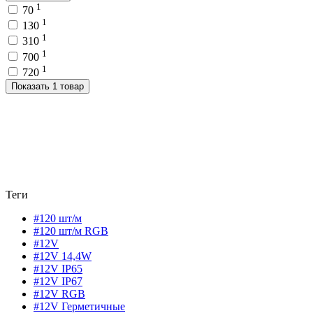
1
70
1
130
1
310
1
700
1
720
Показать 1 товар
Теги
#120 шт/м
#120 шт/м RGB
#12V
#12V 14,4W
#12V IP65
#12V IP67
#12V RGB
#12V Герметичные