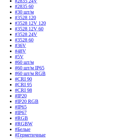
#2835 24V
#2835 60
#30 шт/м
#3528 120
#3528 12V 120
#3528 12V 60
#3528 24V
#3528 60
#36V
#48V
#5V
#60 шт/м
#60 шт/м IP65
#60 шт/м RGB
#CRI 90
#CRI 95
#CRI 98
#IP20
#IP20 RGB
#IP65
#IP67
#RGB
#RGBW
#Белые
#Герметичные