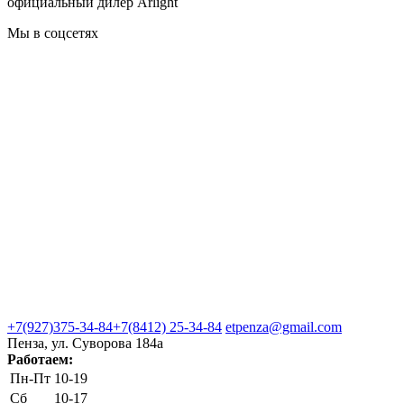
официальный дилер Arlight
Мы в соцсетях
+7(927)375-34-84
+7(8412) 25-34-84
etpenza@gmail.com
Пенза, ул. Cуворова 184а
Работаем:
Пн-Пт
10-19
Сб
10-17