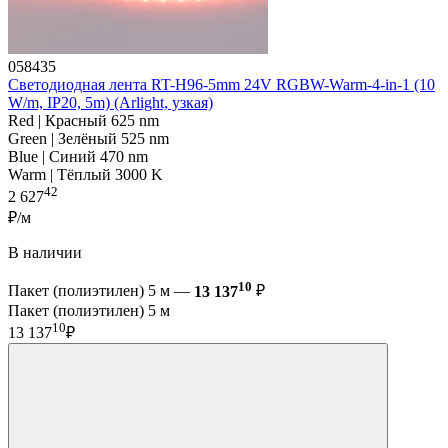
058435
Светодиодная лента RT-H96-5mm 24V RGBW-Warm-4-in-1 (10
W/m, IP20, 5m) (Arlight, узкая)
Red | Красный 625 nm
Green | Зелёный 525 nm
Blue | Синий 470 nm
Warm | Тёплый 3000 K
42
2 627
₽/м
В наличии
10
Пакет (полиэтилен) 5 м —
13 137
₽
Пакет (полиэтилен) 5 м
10
13 137
₽