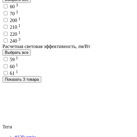
3
60
3
70
1
200
1
210
1
220
3
240
Расчетная световая эффективность, лм/Вт
Выбрать все
1
59
1
60
1
61
Показать 3 товара
Теги