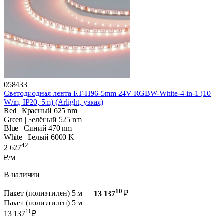
058433
Светодиодная лента RT-H96-5mm 24V RGBW-White-4-in-1 (10
W/m, IP20, 5m) (Arlight, узкая)
Red | Красный 625 nm
Green | Зелёный 525 nm
Blue | Синий 470 nm
White | Белый 6000 K
42
2 627
₽/м
В наличии
10
Пакет (полиэтилен) 5 м —
13 137
₽
Пакет (полиэтилен) 5 м
10
13 137
₽