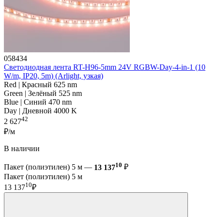
058434
Светодиодная лента RT-H96-5mm 24V RGBW-Day-4-in-1 (10
W/m, IP20, 5m) (Arlight, узкая)
Red | Красный 625 nm
Green | Зелёный 525 nm
Blue | Синий 470 nm
Day | Дневной 4000 K
42
2 627
₽/м
В наличии
10
Пакет (полиэтилен) 5 м —
13 137
₽
Пакет (полиэтилен) 5 м
10
13 137
₽