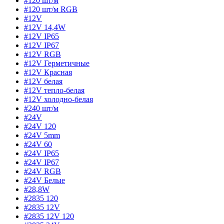
#120 шт/м
#120 шт/м RGB
#12V
#12V 14,4W
#12V IP65
#12V IP67
#12V RGB
#12V Герметичные
#12V Красная
#12V белая
#12V тепло-белая
#12V холодно-белая
#240 шт/м
#24V
#24V 120
#24V 5mm
#24V 60
#24V IP65
#24V IP67
#24V RGB
#24V Белые
#28,8W
#2835 120
#2835 12V
#2835 12V 120