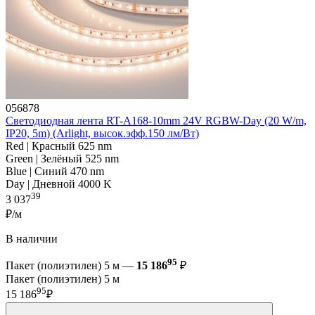
056878
Светодиодная лента RT-A168-10mm 24V RGBW-Day (20 W/m,
IP20, 5m) (Arlight, высок.эфф.150 лм/Вт)
Red | Красный 625 nm
Green | Зелёный 525 nm
Blue | Синий 470 nm
Day | Дневной 4000 K
39
3 037
₽/м
В наличии
95
Пакет (полиэтилен) 5 м —
15 186
₽
Пакет (полиэтилен) 5 м
95
15 186
₽