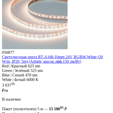
056877
Светодиодная лента RT-A168-10mm 24V RGBW-White (20
W/m, IP20, 5m) (Arlight, высок.эфф.150 лм/Вт)
Red | Красный 625 nm
Green | Зелёный 525 nm
Blue | Синий 470 nm
White | Белый 6000 K
39
3 037
₽/м
В наличии
95
Пакет (полиэтилен) 5 м —
15 186
₽