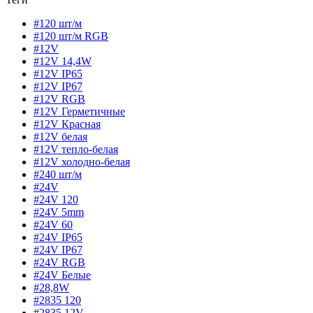
#120 шт/м
#120 шт/м RGB
#12V
#12V 14,4W
#12V IP65
#12V IP67
#12V RGB
#12V Герметичные
#12V Красная
#12V белая
#12V тепло-белая
#12V холодно-белая
#240 шт/м
#24V
#24V 120
#24V 5mm
#24V 60
#24V IP65
#24V IP67
#24V RGB
#24V Белые
#28,8W
#2835 120
#2835 12V