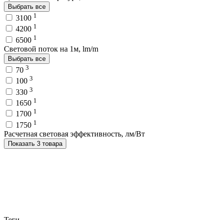
Выбрать все
1
3100
1
4200
1
6500
Световой поток на 1м, lm/m
Выбрать все
3
70
3
100
3
330
1
1650
1
1700
1
1750
Расчетная световая эффективность, лм/Вт
Показать 3 товара
Теги