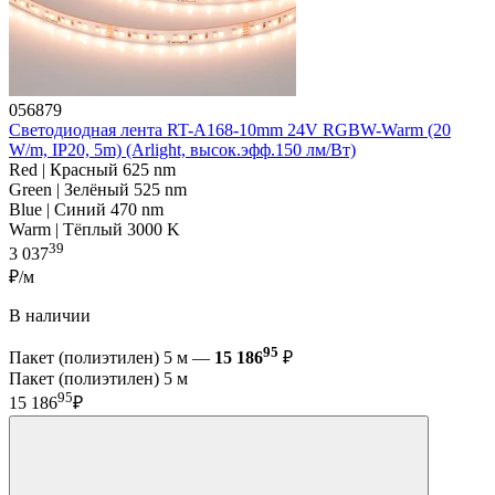
056879
Светодиодная лента RT-A168-10mm 24V RGBW-Warm (20
W/m, IP20, 5m) (Arlight, высок.эфф.150 лм/Вт)
Red | Красный 625 nm
Green | Зелёный 525 nm
Blue | Синий 470 nm
Warm | Тёплый 3000 K
39
3 037
₽/м
В наличии
95
Пакет (полиэтилен) 5 м —
15 186
₽
Пакет (полиэтилен) 5 м
95
15 186
₽