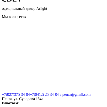
официальный дилер Arlight
Мы в соцсетях
+7(927)375-34-84
+7(8412) 25-34-84
etpenza@gmail.com
Пенза, ул. Cуворова 184а
Работаем: