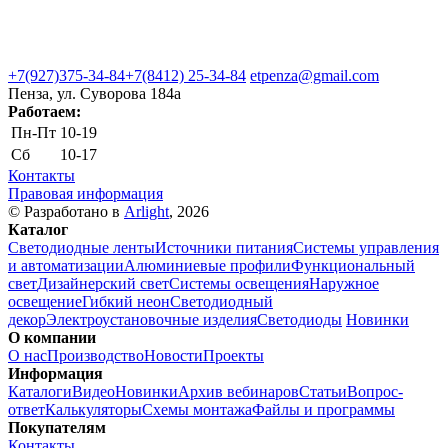
+7(927)375-34-84
+7(8412) 25-34-84
etpenza@gmail.com
Пенза, ул. Cуворова 184а
Работаем:
Пн-Пт
10-19
Сб
10-17
Контакты
Правовая информация
© Разработано в
Arlight
, 2026
Каталог
Светодиодные ленты
Источники питания
Системы управления
и автоматизации
Алюминиевые профили
Функциональный
свет
Дизайнерский свет
Системы освещения
Наружное
освещение
Гибкий неон
Светодиодный
декор
Электроустановочные изделия
Светодиоды
Новинки
О компании
О нас
Производство
Новости
Проекты
Информация
Каталоги
Видео
Новинки
Архив вебинаров
Статьи
Вопрос-
ответ
Калькуляторы
Схемы монтажа
Файлы и программы
Покупателям
Контакты