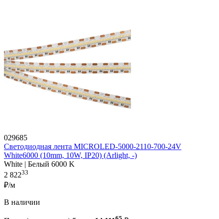
029685
Светодиодная лента MICROLED-5000-2110-700-24V
White6000 (10mm, 10W, IP20) (Arlight, -)
White | Белый 6000 K
33
2 822
₽/м
В наличии
65