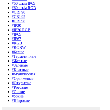
#60 шт/м IP65
#60 шт/м RGB
#CRI 90
#CRI 95
#CRI 98
#IP20
#IP20 RGB
#IP65
#IP67
#RGB
#RGBW
#Белые
#Герметичные
#Желтые
#Зеленые
#Красные
#Мультибелая
#Оранжевые
#Открытые
#Розовые
#Синие
#Узкие
#Широкие