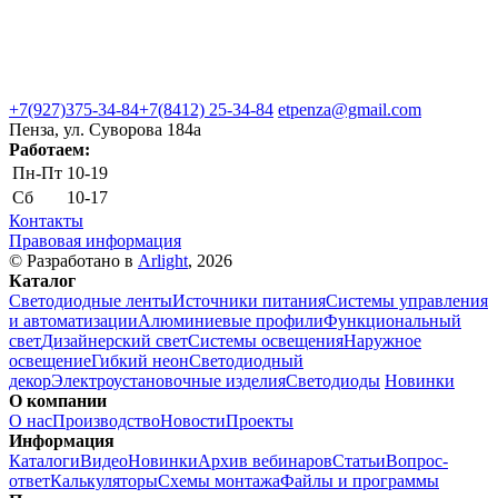
+7(927)375-34-84
+7(8412) 25-34-84
etpenza@gmail.com
Пенза, ул. Cуворова 184а
Работаем:
Пн-Пт
10-19
Сб
10-17
Контакты
Правовая информация
© Разработано в
Arlight
, 2026
Каталог
Светодиодные ленты
Источники питания
Системы управления
и автоматизации
Алюминиевые профили
Функциональный
свет
Дизайнерский свет
Системы освещения
Наружное
освещение
Гибкий неон
Светодиодный
декор
Электроустановочные изделия
Светодиоды
Новинки
О компании
О нас
Производство
Новости
Проекты
Информация
Каталоги
Видео
Новинки
Архив вебинаров
Статьи
Вопрос-
ответ
Калькуляторы
Схемы монтажа
Файлы и программы