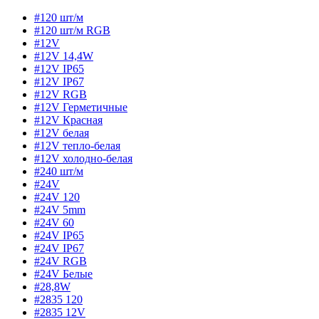
#120 шт/м
#120 шт/м RGB
#12V
#12V 14,4W
#12V IP65
#12V IP67
#12V RGB
#12V Герметичные
#12V Красная
#12V белая
#12V тепло-белая
#12V холодно-белая
#240 шт/м
#24V
#24V 120
#24V 5mm
#24V 60
#24V IP65
#24V IP67
#24V RGB
#24V Белые
#28,8W
#2835 120
#2835 12V