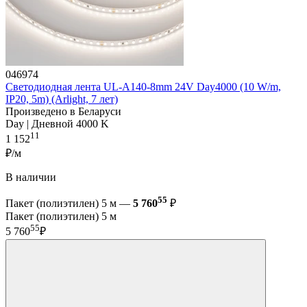
046974
Светодиодная лента UL-A140-8mm 24V Day4000 (10 W/m,
IP20, 5m) (Arlight, 7 лет)
Произведено в Беларуси
Day | Дневной 4000 K
11
1 152
₽/м
В наличии
55
Пакет (полиэтилен) 5 м —
5 760
₽
Пакет (полиэтилен) 5 м
55
5 760
₽