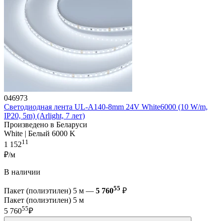
046973
Светодиодная лента UL-A140-8mm 24V White6000 (10 W/m,
IP20, 5m) (Arlight, 7 лет)
Произведено в Беларуси
White | Белый 6000 K
11
1 152
₽/м
В наличии
55
Пакет (полиэтилен) 5 м —
5 760
₽
Пакет (полиэтилен) 5 м
55
5 760
₽