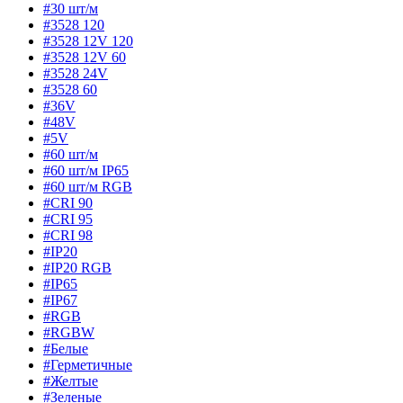
#30 шт/м
#3528 120
#3528 12V 120
#3528 12V 60
#3528 24V
#3528 60
#36V
#48V
#5V
#60 шт/м
#60 шт/м IP65
#60 шт/м RGB
#CRI 90
#CRI 95
#CRI 98
#IP20
#IP20 RGB
#IP65
#IP67
#RGB
#RGBW
#Белые
#Герметичные
#Желтые
#Зеленые