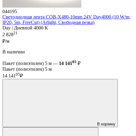
044195
Светодиодная лента COB-X480-10mm 24V Day4000 (10 W/m,
IP20, 5m, FreeCut) (Arlight, Свободная резка)
Day | Дневной 4000 K
21
2 828
₽/м
В наличии
05
Пакет (полиэтилен) 5 м —
14 141
₽
Пакет (полиэтилен) 5 м
05
14 141
₽
В корзину