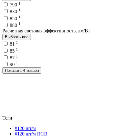
1
790
1
830
1
850
1
880
Расчетная световая эффективность, лм/Вт
Выбрать все
1
81
1
85
1
87
1
90
Показать 4 товара
Теги
#120 шт/м
#120 шт/м RGB