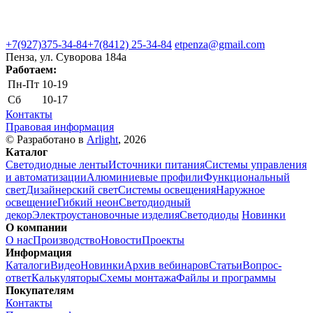
+7(927)375-34-84
+7(8412) 25-34-84
etpenza@gmail.com
Пенза, ул. Cуворова 184а
Работаем:
Пн-Пт
10-19
Сб
10-17
Контакты
Правовая информация
© Разработано в
Arlight
, 2026
Каталог
Светодиодные ленты
Источники питания
Системы управления
и автоматизации
Алюминиевые профили
Функциональный
свет
Дизайнерский свет
Системы освещения
Наружное
освещение
Гибкий неон
Светодиодный
декор
Электроустановочные изделия
Светодиоды
Новинки
О компании
О нас
Производство
Новости
Проекты
Информация
Каталоги
Видео
Новинки
Архив вебинаров
Статьи
Вопрос-
ответ
Калькуляторы
Схемы монтажа
Файлы и программы
Покупателям
Контакты