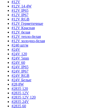
#12V
#12V 14,4W
#12V IP65
#12V IP67
#12V RGB
#12V Герметичные
#12V Красная
#12V белая
#12V тепло-белая
#12V холодно-белая
#240 шт/м
#24V
#24V 120
#24V 5mm
#24V 60
#24V IP65
#24V IP67
#24V RGB
#24V Белые
#28,8W
#2835 120
#2835 12V
#2835 12V 120
#2835 24V
#2835 60