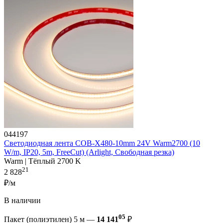
044197
Светодиодная лента COB-X480-10mm 24V Warm2700 (10
W/m, IP20, 5m, FreeCut) (Arlight, Свободная резка)
Warm | Тёплый 2700 K
21
2 828
₽/м
В наличии
05
Пакет (полиэтилен) 5 м —
14 141
₽