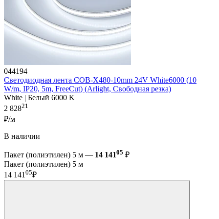
044194
Светодиодная лента COB-X480-10mm 24V White6000 (10
W/m, IP20, 5m, FreeCut) (Arlight, Свободная резка)
White | Белый 6000 K
21
2 828
₽/м
В наличии
05
Пакет (полиэтилен) 5 м —
14 141
₽
Пакет (полиэтилен) 5 м
05
14 141
₽