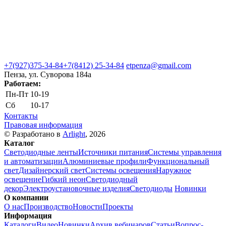
+7(927)375-34-84
+7(8412) 25-34-84
etpenza@gmail.com
Пенза, ул. Cуворова 184а
Работаем:
Пн-Пт
10-19
Сб
10-17
Контакты
Правовая информация
© Разработано в
Arlight
, 2026
Каталог
Светодиодные ленты
Источники питания
Системы управления
и автоматизации
Алюминиевые профили
Функциональный
свет
Дизайнерский свет
Системы освещения
Наружное
освещение
Гибкий неон
Светодиодный
декор
Электроустановочные изделия
Светодиоды
Новинки
О компании
О нас
Производство
Новости
Проекты
Информация
Каталоги
Видео
Новинки
Архив вебинаров
Статьи
Вопрос-