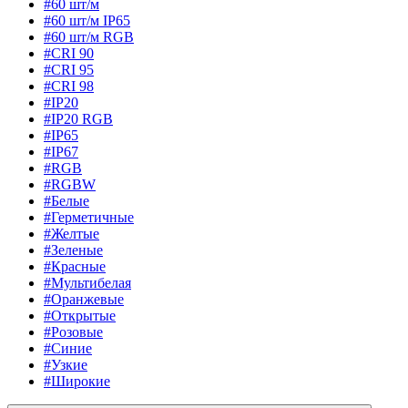
#60 шт/м
#60 шт/м IP65
#60 шт/м RGB
#CRI 90
#CRI 95
#CRI 98
#IP20
#IP20 RGB
#IP65
#IP67
#RGB
#RGBW
#Белые
#Герметичные
#Желтые
#Зеленые
#Красные
#Мультибелая
#Оранжевые
#Открытые
#Розовые
#Синие
#Узкие
#Широкие